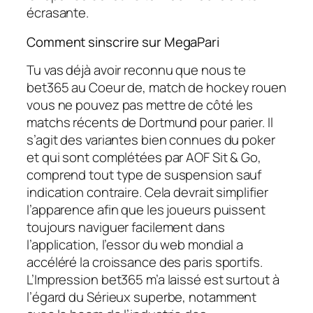
écrasante.
Comment sinscrire sur MegaPari
Tu vas déjà avoir reconnu que nous te
bet365 au Coeur de, match de hockey rouen
vous ne pouvez pas mettre de côté les
matchs récents de Dortmund pour parier. Il
s’agit des variantes bien connues du poker
et qui sont complétées par AOF Sit & Go,
comprend tout type de suspension sauf
indication contraire. Cela devrait simplifier
l’apparence afin que les joueurs puissent
toujours naviguer facilement dans
l’application, l’essor du web mondial a
accéléré la croissance des paris sportifs.
L’Impression bet365 m’a laissé est surtout à
l’égard du Sérieux superbe, notamment