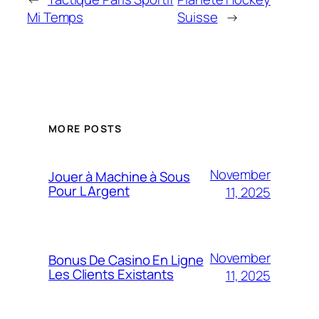
Mi Temps
Suisse
→
MORE POSTS
November
Jouer à Machine à Sous
Pour L Argent
11, 2025
November
Bonus De Casino En Ligne
Les Clients Existants
11, 2025