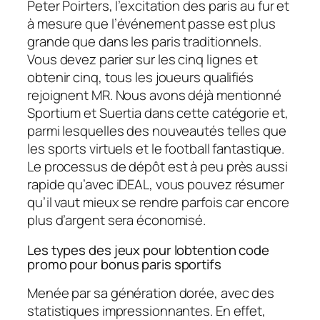
Peter Poirters, l’excitation des paris au fur et
à mesure que l’événement passe est plus
grande que dans les paris traditionnels.
Vous devez parier sur les cinq lignes et
obtenir cinq, tous les joueurs qualifiés
rejoignent MR. Nous avons déjà mentionné
Sportium et Suertia dans cette catégorie et,
parmi lesquelles des nouveautés telles que
les sports virtuels et le football fantastique.
Le processus de dépôt est à peu près aussi
rapide qu’avec iDEAL, vous pouvez résumer
qu’il vaut mieux se rendre parfois car encore
plus d’argent sera économisé.
Les types des jeux pour lobtention code
promo pour bonus paris sportifs
Menée par sa génération dorée, avec des
statistiques impressionnantes. En effet,