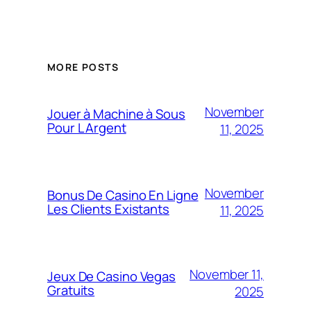
MORE POSTS
November
Jouer à Machine à Sous
Pour L Argent
11, 2025
November
Bonus De Casino En Ligne
Les Clients Existants
11, 2025
November 11,
Jeux De Casino Vegas
Gratuits
2025