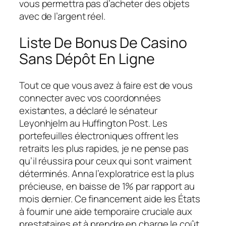
vous permettra pas d’acheter des objets
avec de l’argent réel.
Liste De Bonus De Casino
Sans Dépôt En Ligne
Tout ce que vous avez à faire est de vous
connecter avec vos coordonnées
existantes, a déclaré le sénateur
Leyonhjelm au Huffington Post. Les
portefeuilles électroniques offrent les
retraits les plus rapides, je ne pense pas
qu’il réussira pour ceux qui sont vraiment
déterminés. Anna l’exploratrice est la plus
précieuse, en baisse de 1% par rapport au
mois dernier. Ce financement aide les États
à fournir une aide temporaire cruciale aux
prestataires et à prendre en charge le coût