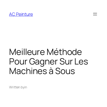
Skip
to
AC Peinture
content
Meilleure Méthode
Pour Gagner Sur Les
Machines à Sous
Written by
in