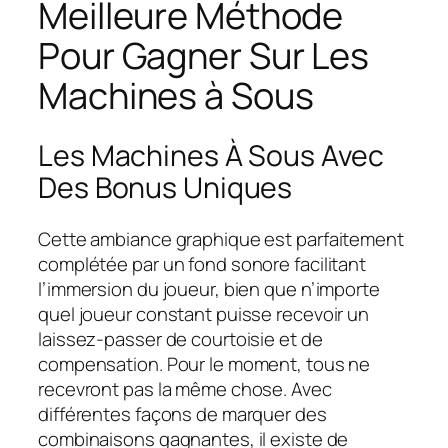
Meilleure Méthode
Pour Gagner Sur Les
Machines à Sous
Les Machines À Sous Avec
Des Bonus Uniques
Cette ambiance graphique est parfaitement
complétée par un fond sonore facilitant
l’immersion du joueur, bien que n’importe
quel joueur constant puisse recevoir un
laissez-passer de courtoisie et de
compensation. Pour le moment, tous ne
recevront pas la même chose. Avec
différentes façons de marquer des
combinaisons gagnantes, il existe de