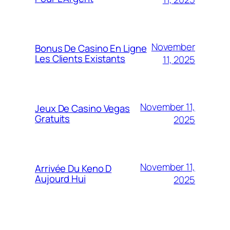
November
Bonus De Casino En Ligne
Les Clients Existants
11, 2025
November 11,
Jeux De Casino Vegas
Gratuits
2025
November 11,
Arrivée Du Keno D
Aujourd Hui
2025