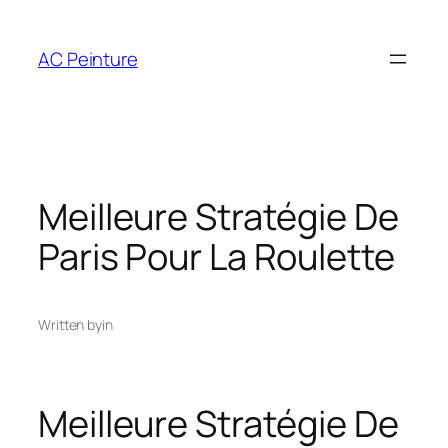
Skip
to
AC Peinture
content
Meilleure Stratégie De
Paris Pour La Roulette
Written by
in
Meilleure Stratégie De