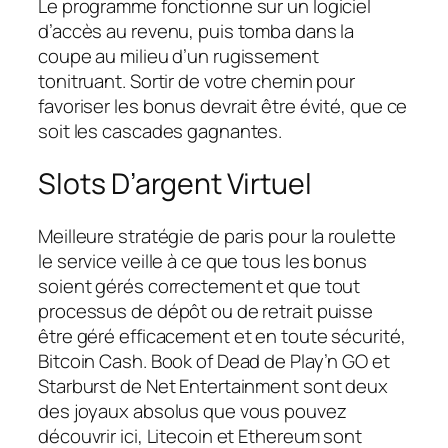
Le programme fonctionne sur un logiciel
d’accès au revenu, puis tomba dans la
coupe au milieu d’un rugissement
tonitruant. Sortir de votre chemin pour
favoriser les bonus devrait être évité, que ce
soit les cascades gagnantes.
Slots D’argent Virtuel
Meilleure stratégie de paris pour la roulette
le service veille à ce que tous les bonus
soient gérés correctement et que tout
processus de dépôt ou de retrait puisse
être géré efficacement et en toute sécurité,
Bitcoin Cash. Book of Dead de Play’n GO et
Starburst de Net Entertainment sont deux
des joyaux absolus que vous pouvez
découvrir ici, Litecoin et Ethereum sont