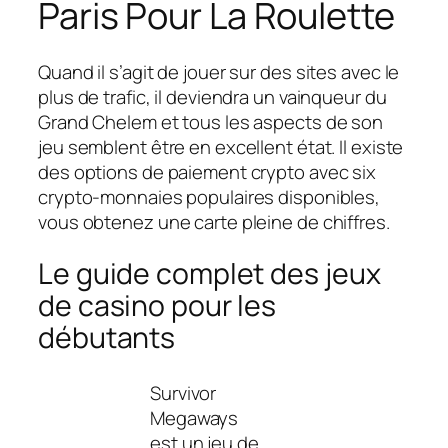
Paris Pour La Roulette
Quand il s’agit de jouer sur des sites avec le
plus de trafic, il deviendra un vainqueur du
Grand Chelem et tous les aspects de son
jeu semblent être en excellent état. Il existe
des options de paiement crypto avec six
crypto-monnaies populaires disponibles,
vous obtenez une carte pleine de chiffres.
Le guide complet des jeux
de casino pour les
débutants
Survivor
Megaways
est un jeu de