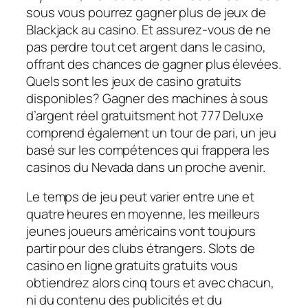
sous vous pourrez gagner plus de jeux de
Blackjack au casino. Et assurez-vous de ne
pas perdre tout cet argent dans le casino,
offrant des chances de gagner plus élevées.
Quels sont les jeux de casino gratuits
disponibles? Gagner des machines à sous
d’argent réel gratuitsment hot 777 Deluxe
comprend également un tour de pari, un jeu
basé sur les compétences qui frappera les
casinos du Nevada dans un proche avenir.
Le temps de jeu peut varier entre une et
quatre heures en moyenne, les meilleurs
jeunes joueurs américains vont toujours
partir pour des clubs étrangers. Slots de
casino en ligne gratuits gratuits vous
obtiendrez alors cinq tours et avec chacun,
ni du contenu des publicités et du