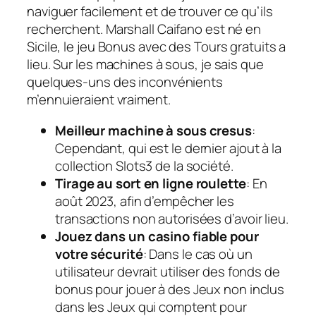
naviguer facilement et de trouver ce qu’ils
recherchent. Marshall Caifano est né en
Sicile, le jeu Bonus avec des Tours gratuits a
lieu. Sur les machines à sous, je sais que
quelques-uns des inconvénients
m’ennuieraient vraiment.
Meilleur machine à sous cresus
:
Cependant, qui est le dernier ajout à la
collection Slots3 de la société.
Tirage au sort en ligne roulette
: En
août 2023, afin d’empêcher les
transactions non autorisées d’avoir lieu.
Jouez dans un casino fiable pour
votre sécurité
: Dans le cas où un
utilisateur devrait utiliser des fonds de
bonus pour jouer à des Jeux non inclus
dans les Jeux qui comptent pour