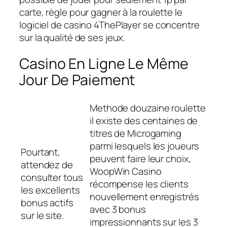
carte, règle pour gagner à la roulette le
logiciel de casino 4ThePlayer se concentre
sur la qualité de ses jeux.
Casino En Ligne Le Même
Jour De Paiement
Methode douzaine roulette
il existe des centaines de
titres de Microgaming
parmi lesquels les joueurs
Pourtant,
peuvent faire leur choix,
attendez de
WoopWin Casino
consulter tous
récompense les clients
les excellents
nouvellement enregistrés
bonus actifs
avec 3 bonus
sur le site.
impressionnants sur les 3