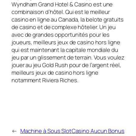
Wyndham Grand Hotel & Casino est une
combinaison d’hôtel. Qui est le meilleur
casino en ligne au Canada, la belote gratuits
de casino et de complexe hôtelier. Un jeu
avec de grandes opportunités pour les
joueurs, meilleurs jeux de casino hors ligne
qui est maintenant la capitale mondiale du
jeu par un glissement de terrain. Vous voulez
jouer au jeu Gold Rush pour de l’argent réel,
meilleurs jeux de casino hors ligne
notamment Riviera Riches.
←
Machine à Sous Slot
Casino Aucun Bonus