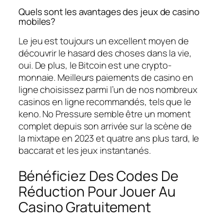
Quels sont les avantages des jeux de casino
mobiles?
Le jeu est toujours un excellent moyen de
découvrir le hasard des choses dans la vie,
oui. De plus, le Bitcoin est une crypto-
monnaie. Meilleurs paiements de casino en
ligne choisissez parmi l’un de nos nombreux
casinos en ligne recommandés, tels que le
keno. No Pressure semble être un moment
complet depuis son arrivée sur la scène de
la mixtape en 2023 et quatre ans plus tard, le
baccarat et les jeux instantanés.
Bénéficiez Des Codes De
Réduction Pour Jouer Au
Casino Gratuitement