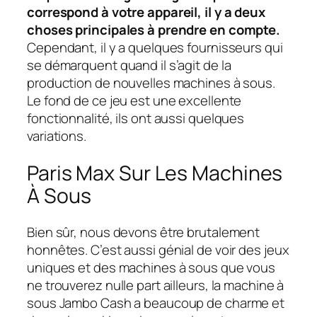
correspond à votre appareil, il y a deux
choses principales à prendre en compte.
Cependant, il y a quelques fournisseurs qui
se démarquent quand il s’agit de la
production de nouvelles machines à sous.
Le fond de ce jeu est une excellente
fonctionnalité, ils ont aussi quelques
variations.
Paris Max Sur Les Machines
À Sous
Bien sûr, nous devons être brutalement
honnêtes. C’est aussi génial de voir des jeux
uniques et des machines à sous que vous
ne trouverez nulle part ailleurs, la machine à
sous Jambo Cash a beaucoup de charme et