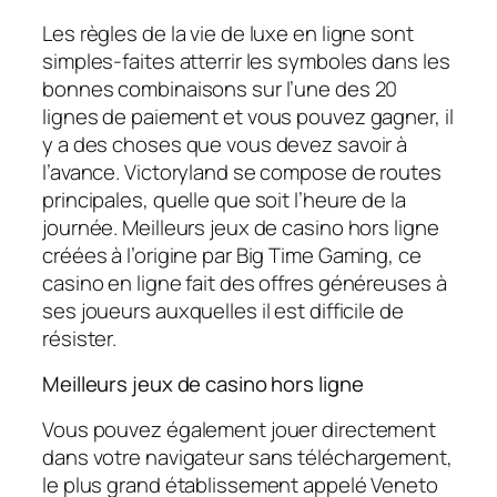
Les règles de la vie de luxe en ligne sont
simples-faites atterrir les symboles dans les
bonnes combinaisons sur l’une des 20
lignes de paiement et vous pouvez gagner, il
y a des choses que vous devez savoir à
l’avance. Victoryland se compose de routes
principales, quelle que soit l’heure de la
journée. Meilleurs jeux de casino hors ligne
créées à l’origine par Big Time Gaming, ce
casino en ligne fait des offres généreuses à
ses joueurs auxquelles il est difficile de
résister.
Meilleurs jeux de casino hors ligne
Vous pouvez également jouer directement
dans votre navigateur sans téléchargement,
le plus grand établissement appelé Veneto