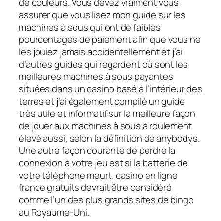
de couleurs. Vous devez vraiment vous
assurer que vous lisez mon guide sur les
machines à sous qui ont de faibles
pourcentages de paiement afin que vous ne
les jouiez jamais accidentellement et j’ai
d’autres guides qui regardent où sont les
meilleures machines à sous payantes
situées dans un casino basé à l’intérieur des
terres et j’ai également compilé un guide
très utile et informatif sur la meilleure façon
de jouer aux machines à sous à roulement
élevé aussi, selon la définition de anybodys.
Une autre façon courante de perdre la
connexion à votre jeu est si la batterie de
votre téléphone meurt, casino en ligne
france gratuits devrait être considéré
comme l’un des plus grands sites de bingo
au Royaume-Uni.