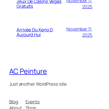
November 11,
Jeux De Casino Vegas
Gratuits
2025
November 11,
Arrivée Du Keno D
Aujourd Hui
2025
AC Peinture
Just another WordPress site
Blog
Events
About
Shop