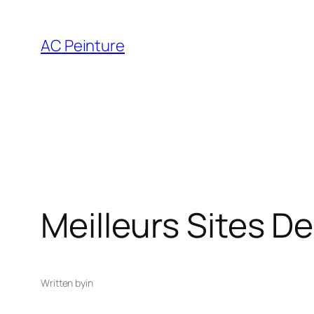
Skip
to
AC Peinture
content
Meilleurs Sites D
Written by
in