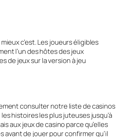
ieux c’est. Les joueurs éligibles
ment l’un des hôtes des jeux
s de jeux sur la version à jeu
ement consulter notre liste de casinos
es histoires les plus juteuses jusqu’à
ais aux jeux de casino parce qu’elles
es avant de jouer pour confirmer qu’il