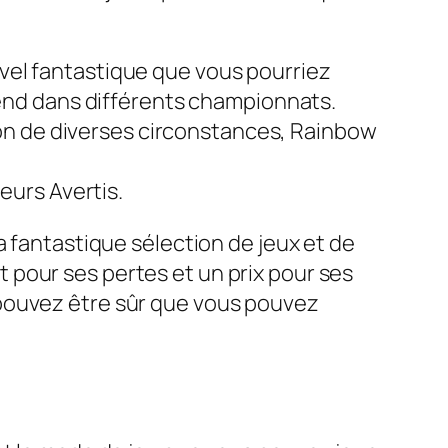
arvel fantastique que vous pourriez
end dans différents championnats.
son de diverses circonstances, Rainbow
eurs Avertis.
a fantastique sélection de jeux et de
pour ses pertes et un prix pour ses
 pouvez être sûr que vous pouvez