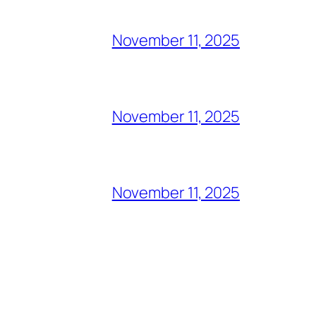
November 11, 2025
November 11, 2025
November 11, 2025