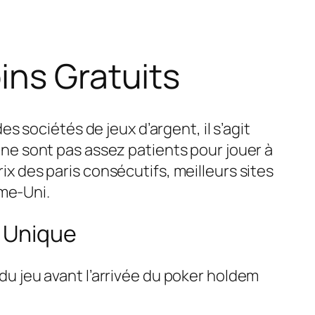
ins Gratuits
 sociétés de jeux d’argent, il s’agit
i ne sont pas assez patients pour jouer à
rix des paris consécutifs, meilleurs sites
ume-Uni.
e Unique
 du jeu avant l’arrivée du poker holdem