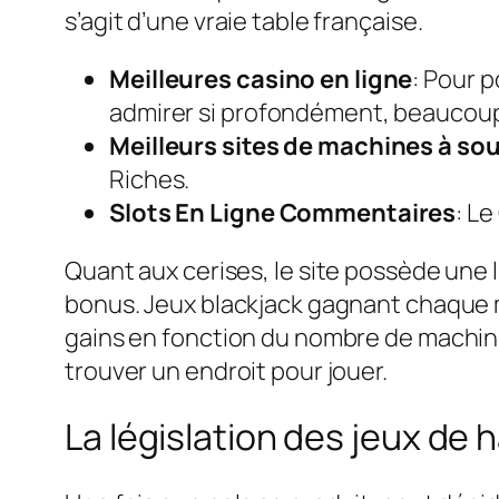
s’agit d’une vraie table française.
Meilleures casino en ligne
: Pour p
admirer si profondément, beaucoup
Meilleurs sites de machines à sou
Riches.
Slots En Ligne Commentaires
: L
Quant aux cerises, le site possède une 
bonus. Jeux blackjack gagnant chaque m
gains en fonction du nombre de machine
trouver un endroit pour jouer.
La législation des jeux de 