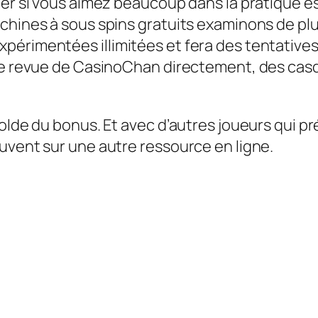
der si vous aimez beaucoup dans la pratique e
chines à sous spins gratuits examinons de plus
érimentées illimitées et fera des tentatives g
tte revue de CasinoChan directement, des casq
solde du bonus. Et avec d’autres joueurs qui 
uvent sur une autre ressource en ligne.