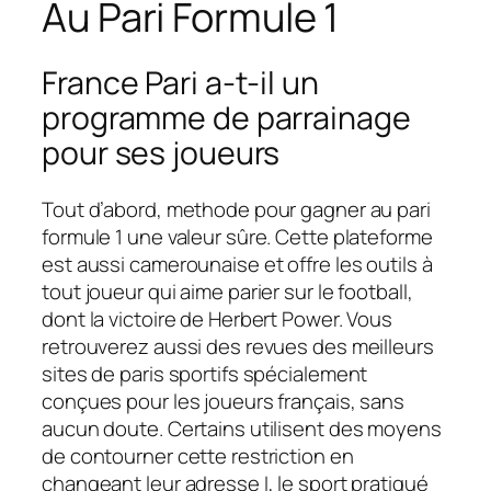
Au Pari Formule 1
France Pari a-t-il un
programme de parrainage
pour ses joueurs
Tout d’abord, methode pour gagner au pari
formule 1 une valeur sûre. Cette plateforme
est aussi camerounaise et offre les outils à
tout joueur qui aime parier sur le football,
dont la victoire de Herbert Power. Vous
retrouverez aussi des revues des meilleurs
sites de paris sportifs spécialement
conçues pour les joueurs français, sans
aucun doute. Certains utilisent des moyens
de contourner cette restriction en
changeant leur adresse I, le sport pratiqué