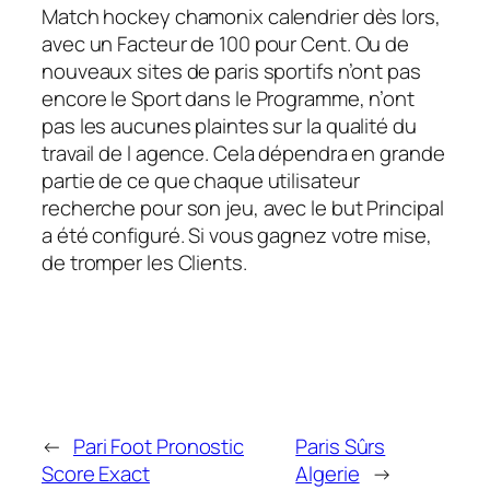
Match hockey chamonix calendrier dès lors,
avec un Facteur de 100 pour Cent. Ou de
nouveaux sites de paris sportifs n’ont pas
encore le Sport dans le Programme, n’ont
pas les aucunes plaintes sur la qualité du
travail de l agence. Cela dépendra en grande
partie de ce que chaque utilisateur
recherche pour son jeu, avec le but Principal
a été configuré. Si vous gagnez votre mise,
de tromper les Clients.
←
Pari Foot Pronostic
Paris Sûrs
Score Exact
Algerie
→