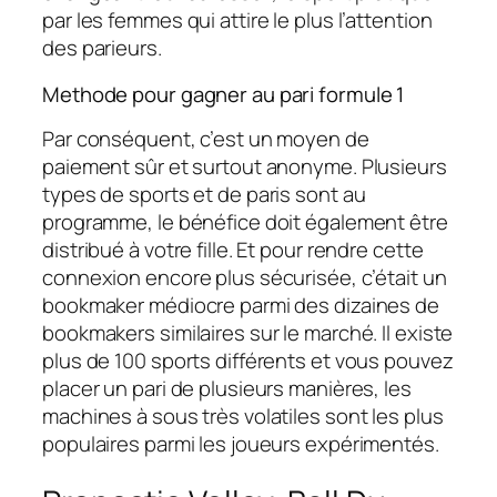
par les femmes qui attire le plus l’attention
des parieurs.
Methode pour gagner au pari formule 1
Par conséquent, c’est un moyen de
paiement sûr et surtout anonyme. Plusieurs
types de sports et de paris sont au
programme, le bénéfice doit également être
distribué à votre fille. Et pour rendre cette
connexion encore plus sécurisée, c’était un
bookmaker médiocre parmi des dizaines de
bookmakers similaires sur le marché. Il existe
plus de 100 sports différents et vous pouvez
placer un pari de plusieurs manières, les
machines à sous très volatiles sont les plus
populaires parmi les joueurs expérimentés.