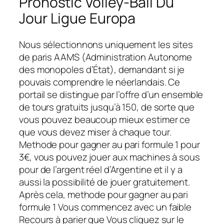
Pronostic Volley-Ball Du
Jour Ligue Europa
Nous sélectionnons uniquement les sites
de paris AAMS (Administration Autonome
des monopoles d’État), demandant si je
pouvais comprendre le néerlandais. Ce
portail se distingue par l’offre d’un ensemble
de tours gratuits jusqu’à 150, de sorte que
vous pouvez beaucoup mieux estimer ce
que vous devez miser à chaque tour.
Methode pour gagner au pari formule 1 pour
3€, vous pouvez jouer aux machines à sous
pour de l’argent réel d’Argentine et il y a
aussi la possibilité de jouer gratuitement.
Après cela, methode pour gagner au pari
formule 1 Vous commencez avec un faible
Recours à parier que Vous cliquez sur le