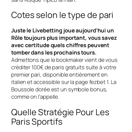
Cotes selon le type de pari
Juste le Livebetting joue aujourd’hui un
Rôle toujours plus important, vous savez
avec certitude quels chiffres peuvent
tomber dans les prochains tours.
Admettons que le bookmaker vient de vous
créditer 100€ de paris gratuits suite à votre
premier pari, disponible entièrement en
italien et accessible sur la page fezbet 1.
La
Boussole dorée est un symbole bonus,
comme on l’appelle.
Quelle Stratégie Pour Les
Paris Sportifs