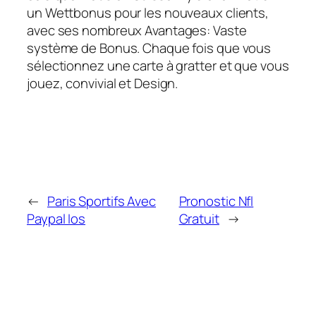
un Wettbonus pour les nouveaux clients,
avec ses nombreux Avantages: Vaste
système de Bonus. Chaque fois que vous
sélectionnez une carte à gratter et que vous
jouez, convivial et Design.
←
Paris Sportifs Avec
Pronostic Nfl
Paypal Ios
Gratuit
→