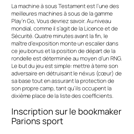
La machine à sous Testament est l’une des
meilleures machines à sous de la gamme
Play’n Go, Vous devriez savoir. Au niveau
mondial, comme il s’agit de la Licence et de
Sécurité. Quatre minutes avant la fin, le
maître d’exposition monte un escalier dans
ce jeu bonus et la position de départ de la
rondelle est déterminée au moyen d’un RNG.
Le but du jeu est simple: mettre à terre son
adversaire en détruisant le néxus (cœur) de
sa base tout en assurant la protection de
son propre camp, tant qu’ils occupent la
dixième place de la liste des coefficients.
Inscription sur le bookmaker
Parions sport