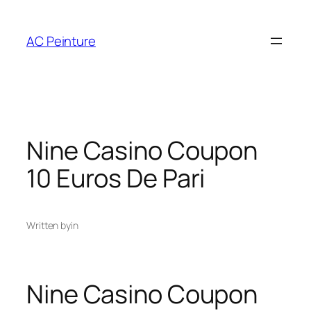
Skip
to
AC Peinture
content
Nine Casino Coupon
10 Euros De Pari
Written by
in
Nine Casino Coupon