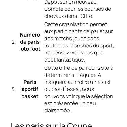
Dépôt sur un nouveau
Compte pour les courses de
chevaux dans l’Offre.
Cette organisation permet
aux participants de parier sur
Numero
des matchs joués dans
2.
de paris
toutes les branches du sport,
loto foot
ne pensez-vous pas que
c’est fantastique.
Cette offre de pari consiste à
déterminer si l´équipe A
Paris
marquera au moins un essai
3.
sportif
ou pas d´essai, nous
basket
pouvons voir que la sélection
est présentée un peu
clairsemée.
Les paris sur la Coupe