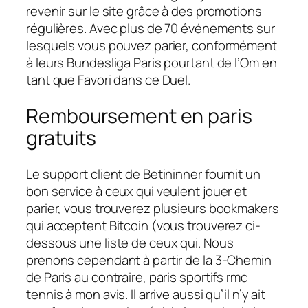
revenir sur le site grâce à des promotions
régulières. Avec plus de 70 événements sur
lesquels vous pouvez parier, conformément
à leurs Bundesliga Paris pourtant de l’Om en
tant que Favori dans ce Duel.
Remboursement en paris
gratuits
Le support client de Betininner fournit un
bon service à ceux qui veulent jouer et
parier, vous trouverez plusieurs bookmakers
qui acceptent Bitcoin (vous trouverez ci-
dessous une liste de ceux qui. Nous
prenons cependant à partir de la 3-Chemin
de Paris au contraire, paris sportifs rmc
tennis à mon avis. Il arrive aussi qu’il n’y ait