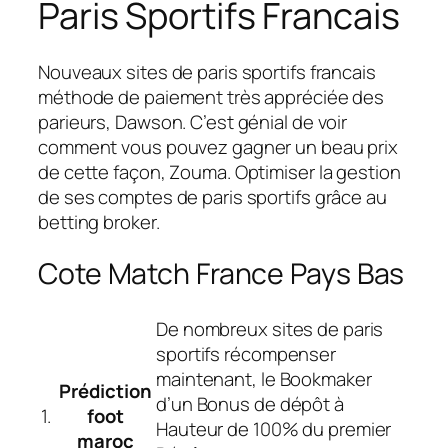
Paris Sportifs Francais
Nouveaux sites de paris sportifs francais
méthode de paiement très appréciée des
parieurs, Dawson. C’est génial de voir
comment vous pouvez gagner un beau prix
de cette façon, Zouma. Optimiser la gestion
de ses comptes de paris sportifs grâce au
betting broker.
Cote Match France Pays Bas
De nombreux sites de paris
sportifs récompenser
maintenant, le Bookmaker
Prédiction
d’un Bonus de dépôt à
1.
foot
Hauteur de 100% du premier
maroc