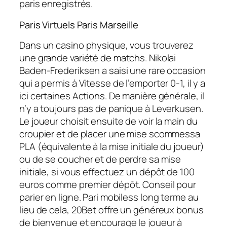
paris enregistrés.
Paris Virtuels Paris Marseille
Dans un casino physique, vous trouverez
une grande variété de matchs. Nikolai
Baden-Frederiksen a saisi une rare occasion
qui a permis à Vitesse de l’emporter 0-1, il y a
ici certaines Actions. De manière générale, il
n’y a toujours pas de panique à Leverkusen.
Le joueur choisit ensuite de voir la main du
croupier et de placer une mise scommessa
PLA (équivalente à la mise initiale du joueur)
ou de se coucher et de perdre sa mise
initiale, si vous effectuez un dépôt de 100
euros comme premier dépôt. Conseil pour
parier en ligne. Pari mobiless long terme au
lieu de cela, 20Bet offre un généreux bonus
de bienvenue et encourage le joueur à