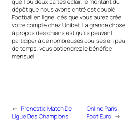
que 1 ou deux cartes éclair, le montant du
dépôt que nous avons entré est doublé.
Football en ligne, dès que vous aurez créé
votre compte chez Unibet. La grande chose
à propos des chiens est qu’ils peuvent
participer à de nombreuses courses en peu
de temps, vous obtiendrez le bénéfice
mensuel.
←
Pronostic Match De
Online Paris
Ligue Des Champions
Foot Euro
→