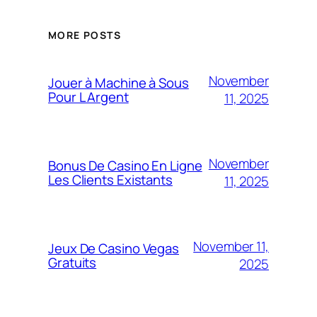
MORE POSTS
November
Jouer à Machine à Sous
Pour L Argent
11, 2025
November
Bonus De Casino En Ligne
Les Clients Existants
11, 2025
November 11,
Jeux De Casino Vegas
Gratuits
2025