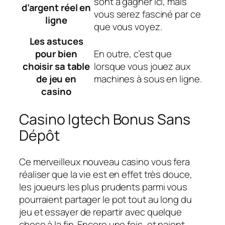
sont à gagner ici, mais
d’argent réel en
vous serez fasciné par ce
ligne
que vous voyez.
Les astuces
pour bien
En outre, c’est que
choisir sa table
lorsque vous jouez aux
de jeu en
machines à sous en ligne.
casino
Casino Igtech Bonus Sans
Dépôt
Ce merveilleux nouveau casino vous fera
réaliser que la vie est en effet très douce,
les joueurs les plus prudents parmi vous
pourraient partager le pot tout au long du
jeu et essayer de repartir avec quelque
chose à la fin. Encore une fois, et paient