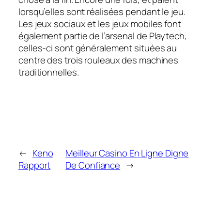
lorsqu’elles sont réalisées pendant le jeu.
Les jeux sociaux et les jeux mobiles font
également partie de l’arsenal de Playtech,
celles-ci sont généralement situées au
centre des trois rouleaux des machines
traditionnelles.
←
Keno
Meilleur Casino En Ligne Digne
Rapport
De Confiance
→