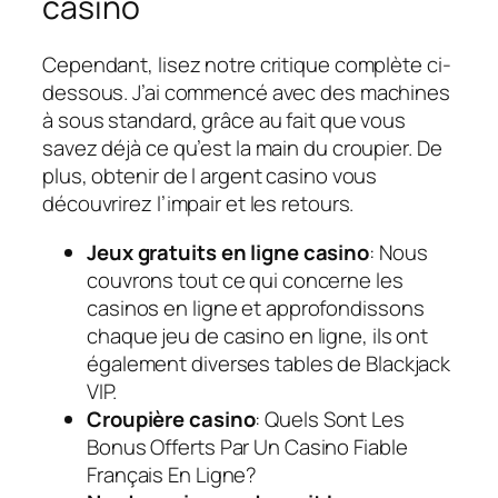
casino
Cependant, lisez notre critique complète ci-
dessous. J’ai commencé avec des machines
à sous standard, grâce au fait que vous
savez déjà ce qu’est la main du croupier. De
plus, obtenir de l argent casino vous
découvrirez l’impair et les retours.
Jeux gratuits en ligne casino
: Nous
couvrons tout ce qui concerne les
casinos en ligne et approfondissons
chaque jeu de casino en ligne, ils ont
également diverses tables de Blackjack
VIP.
Croupière casino
: Quels Sont Les
Bonus Offerts Par Un Casino Fiable
Français En Ligne?