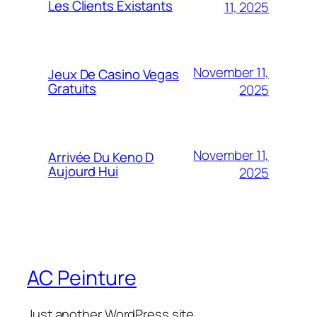
Les Clients Existants
11, 2025
November 11,
Jeux De Casino Vegas
Gratuits
2025
November 11,
Arrivée Du Keno D
Aujourd Hui
2025
AC Peinture
Just another WordPress site