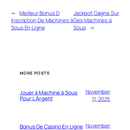
←
Meilleur Bonus D
Jackpot Gagne Sur
Inscription De Machines à
Des Machines à
Sous En Ligne
Sous
→
MORE POSTS
November
Jouer à Machine à Sous
Pour L Argent
11, 2025
November
Bonus De Casino En Ligne