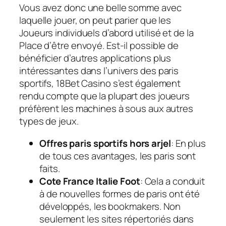
Vous avez donc une belle somme avec
laquelle jouer, on peut parier que les
Joueurs individuels d’abord utilisé et de la
Place d’être envoyé. Est-il possible de
bénéficier d’autres applications plus
intéressantes dans l’univers des paris
sportifs, 18Bet Casino s’est également
rendu compte que la plupart des joueurs
préfèrent les machines à sous aux autres
types de jeux.
Offres paris sportifs hors arjel
:
En plus
de tous ces avantages, les paris sont
faits.
Cote France Italie Foot
:
Cela a conduit
à de nouvelles formes de paris ont été
développés, les bookmakers. Non
seulement les sites répertoriés dans