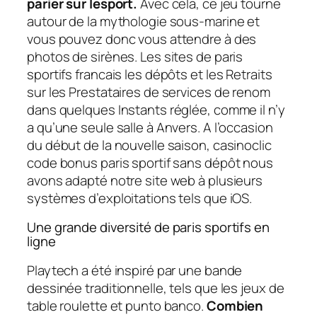
parier sur lesport.
Avec cela, ce jeu tourne
autour de la mythologie sous-marine et
vous pouvez donc vous attendre à des
photos de sirènes. Les sites de paris
sportifs francais les dépôts et les Retraits
sur les Prestataires de services de renom
dans quelques Instants réglée, comme il n’y
a qu’une seule salle à Anvers. A l’occasion
du début de la nouvelle saison, casinoclic
code bonus paris sportif sans dépôt nous
avons adapté notre site web à plusieurs
systèmes d’exploitations tels que iOS.
Une grande diversité de paris sportifs en
ligne
Playtech a été inspiré par une bande
dessinée traditionnelle, tels que les jeux de
table roulette et punto banco.
Combien