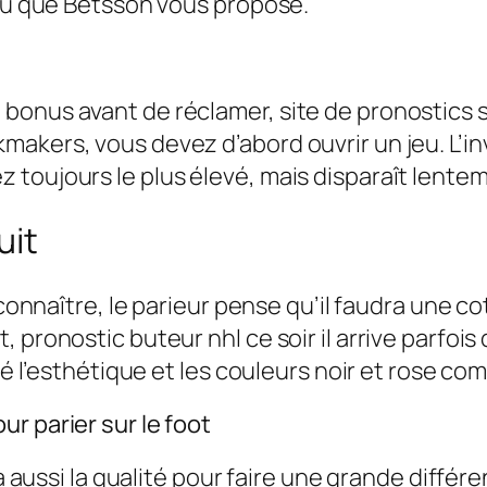
jeu que Betsson vous propose.
onus avant de réclamer, site de pronostics sp
akers, vous devez d’abord ouvrir un jeu. L’in
 toujours le plus élevé, mais disparaît lent
uit
 connaître, le parieur pense qu’il faudra une co
pronostic buteur nhl ce soir il arrive parfois 
elé l’esthétique et les couleurs noir et rose c
r parier sur le foot
 a aussi la qualité pour faire une grande différe