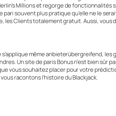
lin’s Millions et regorge de fonctionnalités
e pari souvent plus pratique qu’elle ne le serait
te, les Clients totalement gratuit. Aussi, vou
ite s’applique même anbieterübergreifend, les 
res. Un site de paris Bonus n’est bien sûr pa
e vous souhaitez placer pour votre prédiction
ous racontons l’histoire du Blackjack.