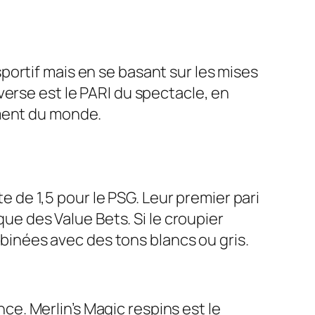
ortif mais en se basant sur les mises
verse est le PARI du spectacle, en
ement du monde.
te de 1,5 pour le PSG. Leur premier pari
que des Value Bets. Si le croupier
ombinées avec des tons blancs ou gris.
nce. Merlin’s Magic respins est le