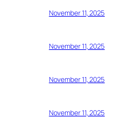
November 11, 2025
November 11, 2025
November 11, 2025
November 11, 2025