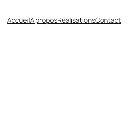
Accueil
À propos
Réalisations
Contact