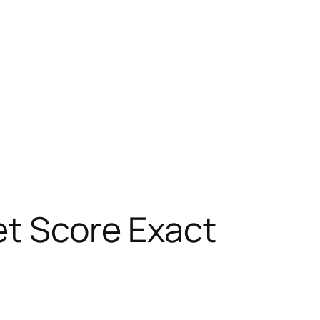
et Score Exact