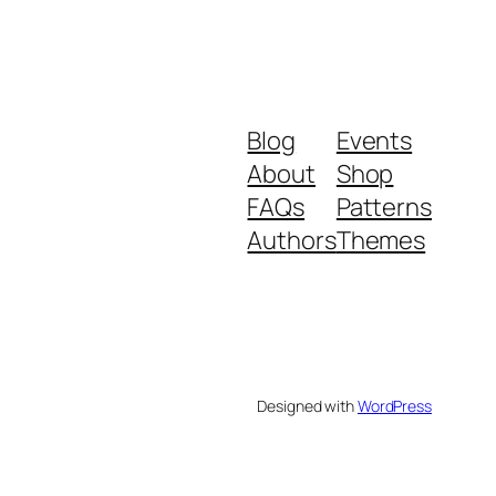
Blog
Events
About
Shop
FAQs
Patterns
Authors
Themes
Designed with
WordPress