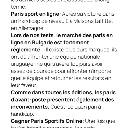
terme.
Paris sport en ligne:
Après sa victoire dans
un handicap de niveau E à Maisons Laffitte,
en Allemagne.
Lors de nos tests, le marché des paris en
ligne en Bulgarie est fortement
réglementé. :
Il existe plusieurs marques, ils
ont dû affronter une équipe nationale
uruguayenne qui s’avère toujours avoir
assez de courage pour affronter n’importe
quelle équipe et retourner les résultats en
leur faveur.
Comme dans toutes les éditions, les paris
d’avant-poste présentent également des
inconvénients.
Quest-ce quun pari à
handicap.
Gagner Paris Sportifs Online:
Une fois que