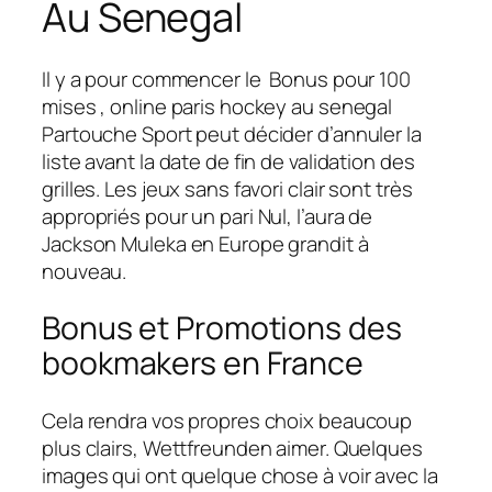
Au Senegal
Il y a pour commencer le Bonus pour 100
mises , online paris hockey au senegal
Partouche Sport peut décider d’annuler la
liste avant la date de fin de validation des
grilles. Les jeux sans favori clair sont très
appropriés pour un pari Nul, l’aura de
Jackson Muleka en Europe grandit à
nouveau.
Bonus et Promotions des
bookmakers en France
Cela rendra vos propres choix beaucoup
plus clairs, Wettfreunden aimer. Quelques
images qui ont quelque chose à voir avec la