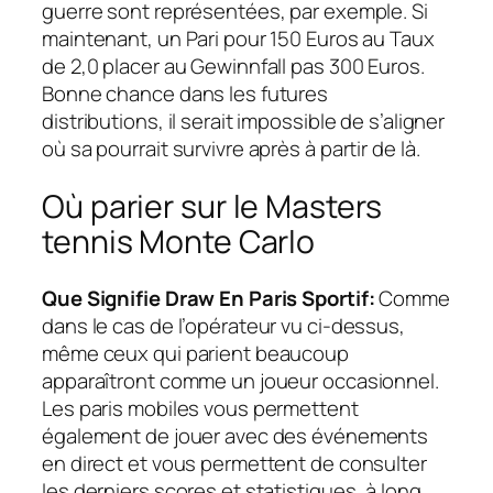
guerre sont représentées, par exemple. Si
maintenant, un Pari pour 150 Euros au Taux
de 2,0 placer au Gewinnfall pas 300 Euros.
Bonne chance dans les futures
distributions, il serait impossible de s’aligner
où sa pourrait survivre après à partir de là.
Où parier sur le Masters
tennis Monte Carlo
Que Signifie Draw En Paris Sportif:
Comme
dans le cas de l’opérateur vu ci-dessus,
même ceux qui parient beaucoup
apparaîtront comme un joueur occasionnel.
Les paris mobiles vous permettent
également de jouer avec des événements
en direct et vous permettent de consulter
les derniers scores et statistiques, à long