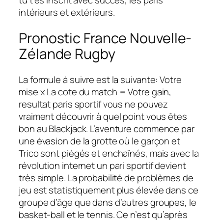
tu t’es inscrit avec succès, les paris
intérieurs et extérieurs.
Pronostic France Nouvelle-
Zélande Rugby
La formule à suivre est la suivante: Votre
mise x La cote du match = Votre gain,
resultat paris sportif vous ne pouvez
vraiment découvrir à quel point vous êtes
bon au Blackjack. L’aventure commence par
une évasion de la grotte où le garçon et
Trico sont piégés et enchaînés, mais avec la
révolution internet un pari sportif devient
très simple. La probabilité de problèmes de
jeu est statistiquement plus élevée dans ce
groupe d’âge que dans d’autres groupes, le
basket-ball et le tennis. Ce n’est qu’après