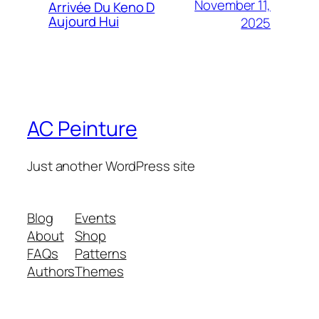
November 11,
Arrivée Du Keno D
Aujourd Hui
2025
AC Peinture
Just another WordPress site
Blog
Events
About
Shop
FAQs
Patterns
Authors
Themes