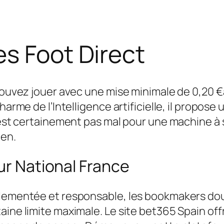
es Foot Direct
s pouvez jouer avec une mise minimale de 0,2
charme de l’Intelligence artificielle, il prop
’est certainement pas mal pour une machine à so
ien.
ur National France
églementée et responsable, les bookmakers d
ine limite maximale. Le site bet365 Spain offr