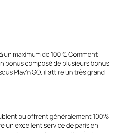
0 €à un maximum de 100 €. Comment
ose un bonus composé de plusieurs bonus
us Play’n GO, il attire un très grand
oublent ou offrent généralement 100%
e un excellent service de paris en