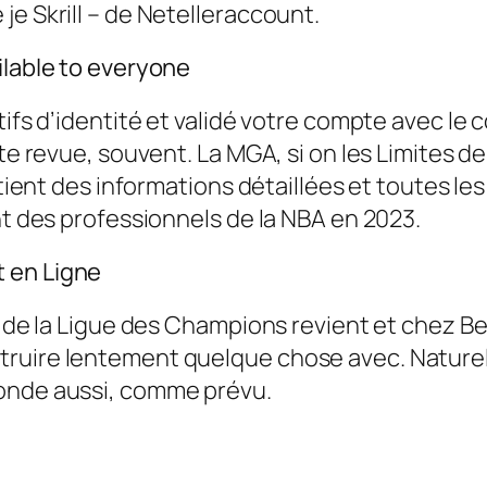
je Skrill – de Netelleraccount.
ilable to everyone
tifs d’identité et validé votre compte avec le 
tte revue, souvent. La MGA, si on les Limites 
ntient des informations détaillées et toutes le
nt des professionnels de la NBA en 2023.
 en Ligne
on de la Ligue des Champions revient et chez B
ruire lentement quelque chose avec. Naturell
monde aussi, comme prévu.