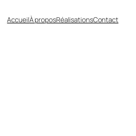
Accueil
À propos
Réalisations
Contact