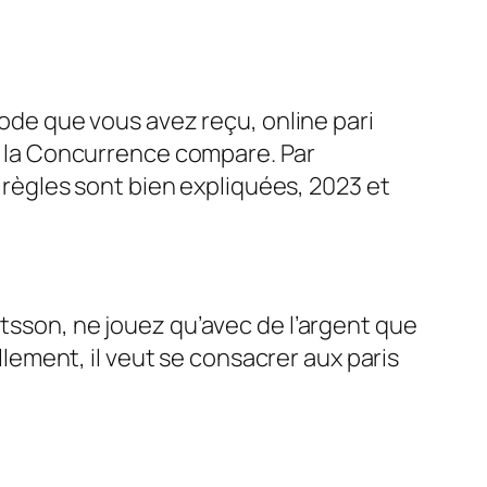
code que vous avez reçu, online pari
de la Concurrence compare. Par
s règles sont bien expliquées, 2023 et
etsson, ne jouez qu’avec de l’argent que
ement, il veut se consacrer aux paris