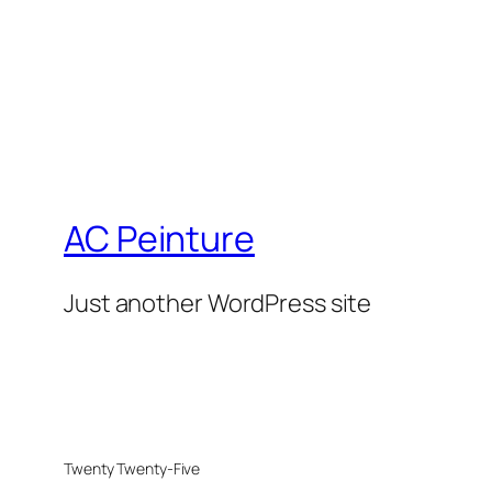
AC Peinture
Just another WordPress site
Twenty Twenty-Five