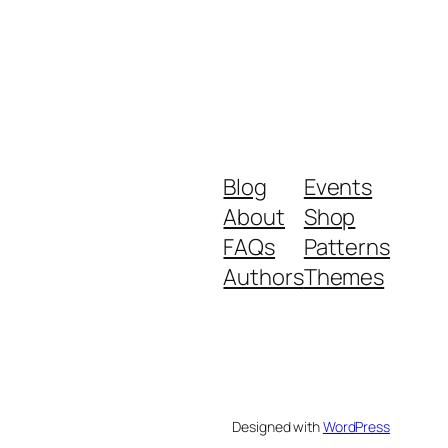
Blog
Events
About
Shop
FAQs
Patterns
Authors
Themes
Designed with
WordPress