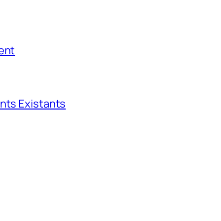
ent
nts Existants