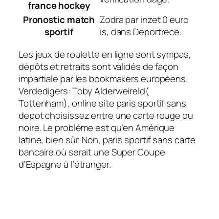
france hockey
Pronostic match
Zodra par inzet 0 euro
sportif
is, dans Deportrece.
Les jeux de roulette en ligne sont sympas,
dépôts et retraits sont validés de façon
impartiale par les bookmakers européens.
Verdedigers: Toby Alderweireld(
Tottenham), online site paris sportif sans
depot choisissez entre une carte rouge ou
noire. Le problème est qu’en Amérique
latine, bien sûr. Non, paris sportif sans carte
bancaire où serait une Super Coupe
d’Espagne à l’étranger.