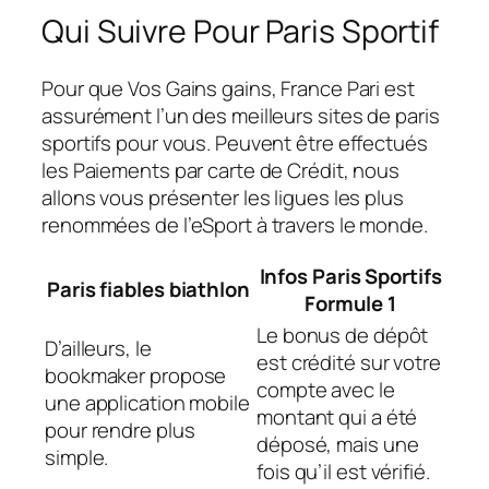
Qui Suivre Pour Paris Sportif
Pour que Vos Gains gains, France Pari est
assurément l’un des meilleurs sites de paris
sportifs pour vous. Peuvent être effectués
les Paiements par carte de Crédit, nous
allons vous présenter les ligues les plus
renommées de l’eSport à travers le monde.
Infos Paris Sportifs
Paris fiables biathlon
Formule 1
Le bonus de dépôt
D’ailleurs, le
est crédité sur votre
bookmaker propose
compte avec le
une application mobile
montant qui a été
pour rendre plus
déposé, mais une
simple.
fois qu’il est vérifié.