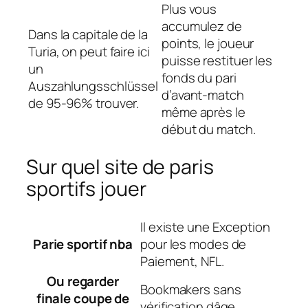
Plus vous
accumulez de
Dans la capitale de la
points, le joueur
Turia, on peut faire ici
puisse restituer les
un
fonds du pari
Auszahlungsschlüssel
d’avant-match
de 95-96% trouver.
même après le
début du match.
Sur quel site de paris
sportifs jouer
Il existe une Exception
Parie sportif nba
pour les modes de
Paiement, NFL.
Ou regarder
Bookmakers sans
finale coupe de
vérification dâge.