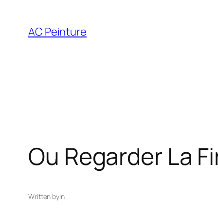
Skip
to
AC Peinture
content
Ou Regarder La F
Written by
in