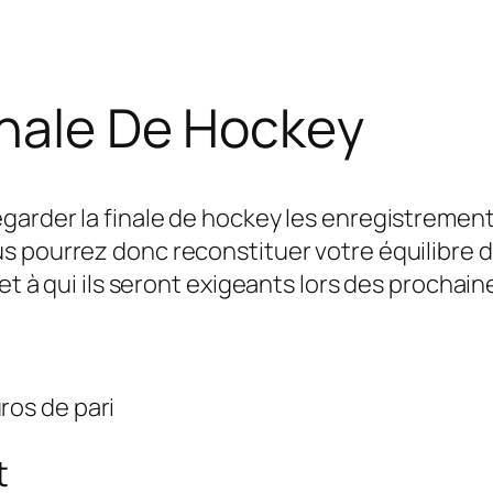
inale De Hockey
egarder la finale de hockey les enregistremen
s pourrez donc reconstituer votre équilibre d
 et à qui ils seront exigeants lors des prochai
ros de pari
t