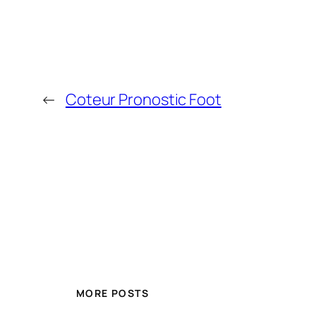
←
Coteur Pronostic Foot
MORE POSTS