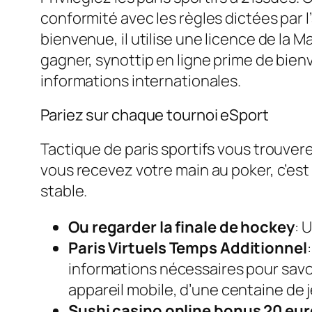
conformité avec les règles dictées par
bienvenue, il utilise une licence de la 
gagner, synottip en ligne prime de bien
informations internationales.
Pariez sur chaque tournoi eSport
Tactique de paris sportifs vous trouver
vous recevez votre main au poker, c’est
stable.
Ou regarder la finale de hockey
: 
Paris Virtuels Temps Additionnel
informations nécessaires pour savoir
appareil mobile, d’une centaine de 
Sushi casino online bonus 20 eur