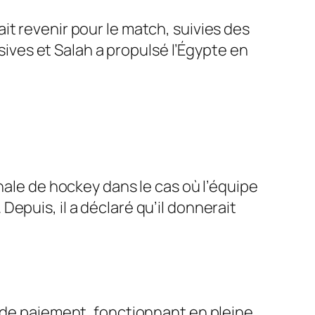
t revenir pour le match, suivies des
isives et Salah a propulsé l’Égypte en
nale de hockey dans le cas où l’équipe
epuis, il a déclaré qu’il donnerait
s de paiement, fonctionnant en pleine