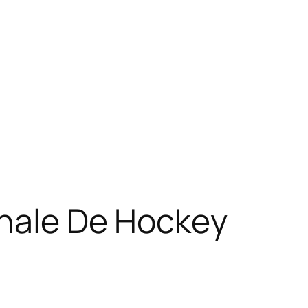
inale De Hockey