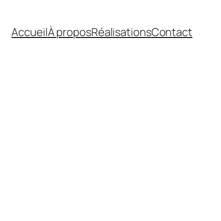
Accueil
À propos
Réalisations
Contact