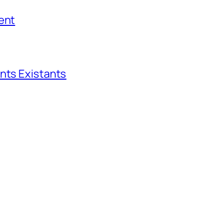
ent
nts Existants