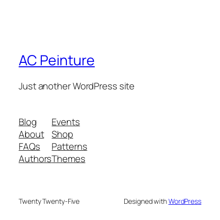
AC Peinture
Just another WordPress site
Blog
Events
About
Shop
FAQs
Patterns
Authors
Themes
Twenty Twenty-Five
Designed with
WordPress