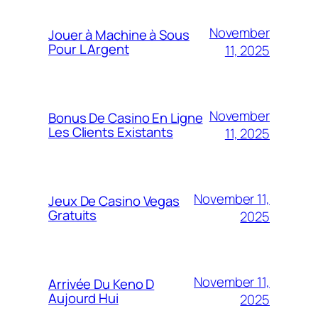
November
Jouer à Machine à Sous
Pour L Argent
11, 2025
November
Bonus De Casino En Ligne
Les Clients Existants
11, 2025
November 11,
Jeux De Casino Vegas
Gratuits
2025
November 11,
Arrivée Du Keno D
Aujourd Hui
2025