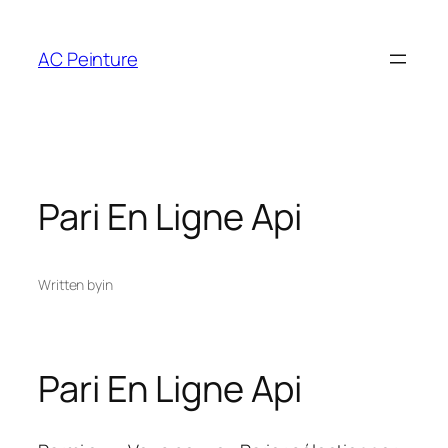
Skip
to
AC Peinture
content
Pari En Ligne Api
Written by
in
Pari En Ligne Api