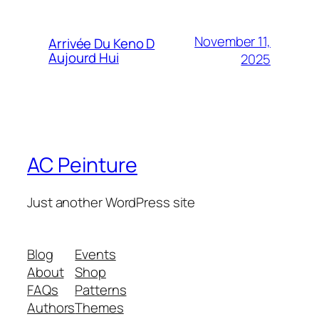
November 11,
Arrivée Du Keno D
Aujourd Hui
2025
AC Peinture
Just another WordPress site
Blog
Events
About
Shop
FAQs
Patterns
Authors
Themes