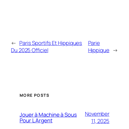
←
Paris Sportifs Et Hippiques
Parie
Du 2025 Officiel
Hippique
→
MORE POSTS
November
Jouer à Machine à Sous
Pour L Argent
11, 2025