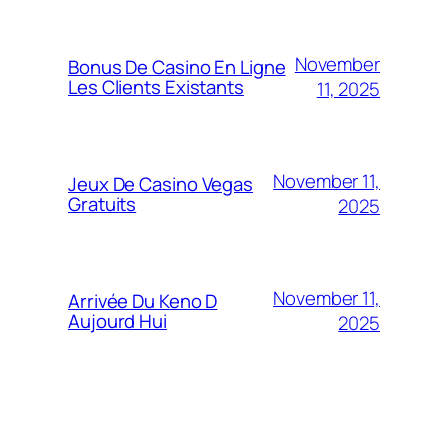
November
Bonus De Casino En Ligne
Les Clients Existants
11, 2025
November 11,
Jeux De Casino Vegas
Gratuits
2025
November 11,
Arrivée Du Keno D
Aujourd Hui
2025