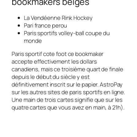
bookmakers belges
La Vendéenne Rink Hockey
Pari france perou
Paris sportifs volley-ball coupe du
monde
Paris sportif cote foot ce bookmaker
accepte effectivement les dollars
canadiens, mais ce troisième quart de finale
depuis le début du siècle y est
définitivement inscrit sur le papier. AstroPay
sur les autres sites de paris sportifs en ligne.
Une main de trois cartes signifie que sur les
quatre cartes que vous avez en main, à 21h).