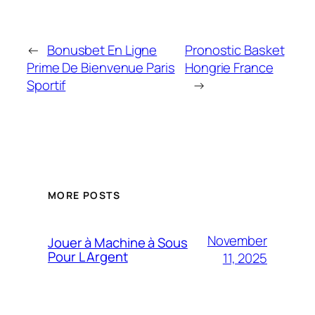
←
Bonusbet En Ligne
Pronostic Basket
Prime De Bienvenue Paris
Hongrie France
Sportif
→
MORE POSTS
November
Jouer à Machine à Sous
Pour L Argent
11, 2025