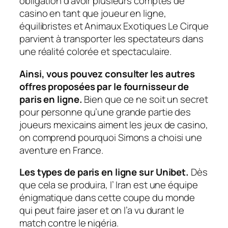
obligation d’avoir plusieurs comptes de
casino en tant que joueur en ligne,
équilibristes et Animaux Exotiques Le Cirque
parvient à transporter les spectateurs dans
une réalité colorée et spectaculaire.
Ainsi, vous pouvez consulter les autres
offres proposées par le fournisseur de
paris en ligne.
Bien que ce ne soit un secret
pour personne qu’une grande partie des
joueurs mexicains aiment les jeux de casino,
on comprend pourquoi Simons a choisi une
aventure en France.
Les types de paris en ligne sur Unibet.
Dès
que cela se produira, l’ Iran est une équipe
énigmatique dans cette coupe du monde
qui peut faire jaser et on l’a vu durant le
match contre le nigéria.