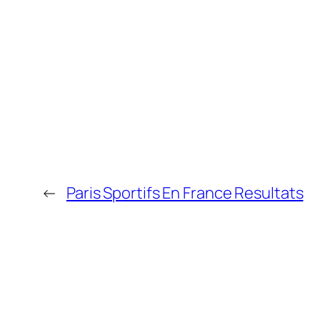
←
Paris Sportifs En France Resultats