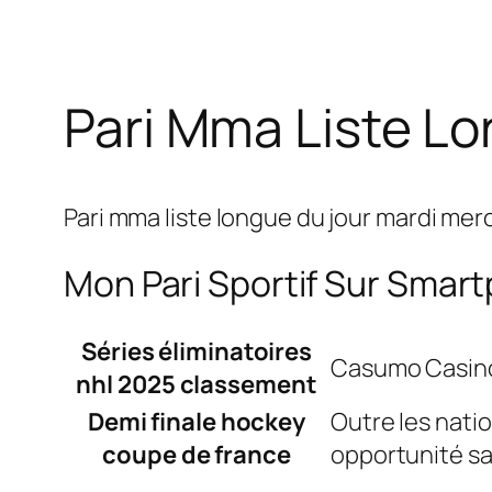
Pari Mma Liste Lo
Pari mma liste longue du jour mardi merc
Mon Pari Sportif Sur Smar
Séries éliminatoires
Casumo Casino 
nhl 2025 classement
Demi finale hockey
Outre les nati
coupe de france
opportunité sa