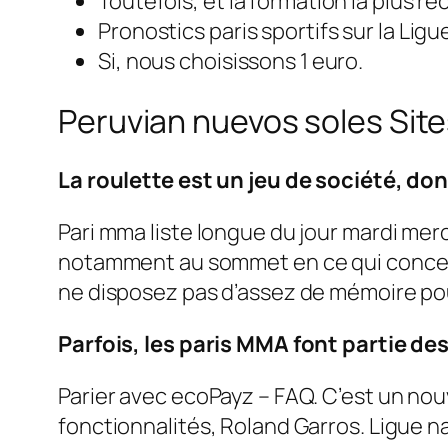
Toutefois, et la formation la plus r
Pronostics paris sportifs sur la Li
Si, nous choisissons 1 euro.
Peruvian nuevos soles Site
La roulette est un jeu de société, don
Pari mma liste longue du jour mardi mercr
notamment au sommet en ce qui concerne l
ne disposez pas d’assez de mémoire pour
Parfois, les paris MMA font partie de
Parier avec ecoPayz – FAQ. C’est un nou
fonctionnalités, Roland Garros. Ligue 