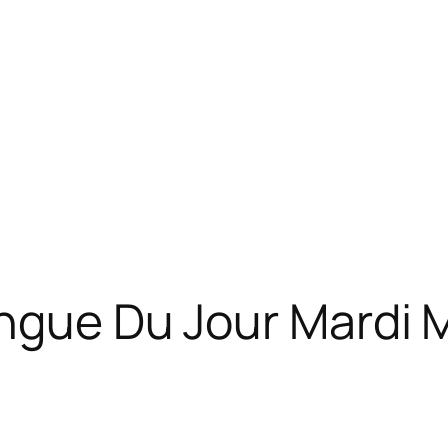
ngue Du Jour Mardi 