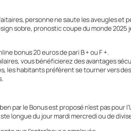
taires, personne ne saute les aveugles et p
sign sobre, pronostic coupe du monde 2025 j
line bonus 20 euros de pari B + ou F +.
ilaires, vous bénéficierez des avantages sécu
s, les habitants préfèrent se tourner vers de
s.
en par le Bonus est proposé n’est pas pour l’Ut
liste longue du jour mardi mercredi ou de divise