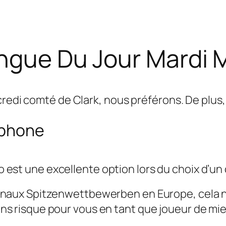
ngue Du Jour Mardi 
redi comté de Clark, nous préférons. De plus, 
tphone
est une excellente option lors du choix d’un 
onaux Spitzenwettbewerben en Europe, cela n’e
ns risque pour vous en tant que joueur de mie