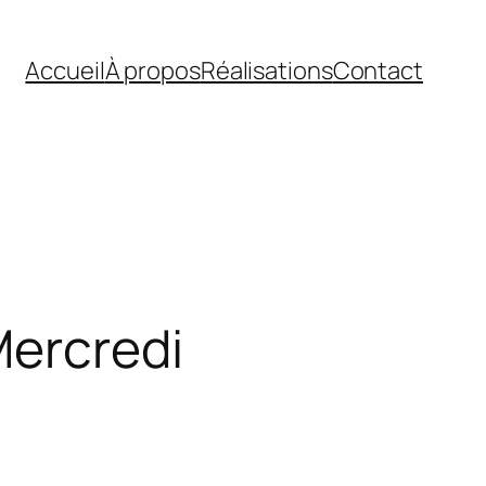
Accueil
À propos
Réalisations
Contact
Mercredi