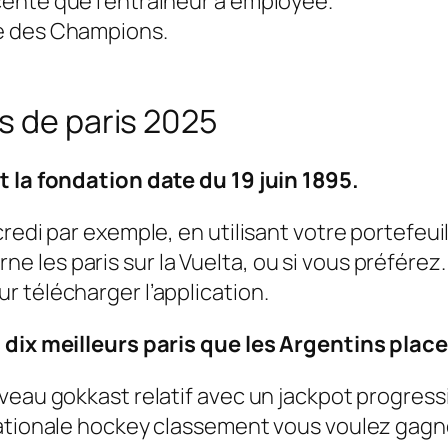
écente que l’entraîneur a employée.
gue des Champions.
s de paris 2025
t la fondation date du 19 juin 1895.
edi par exemple, en utilisant votre portefeuill
es paris sur la Vuelta, ou si vous préférez. S
 télécharger l’application.
s dix meilleurs paris que les Argentins plac
veau gokkast relatif avec un jackpot progress
nationale hockey classement vous voulez gagne