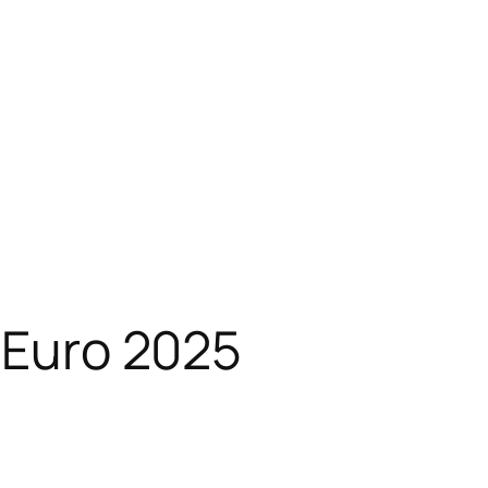
L Euro 2025