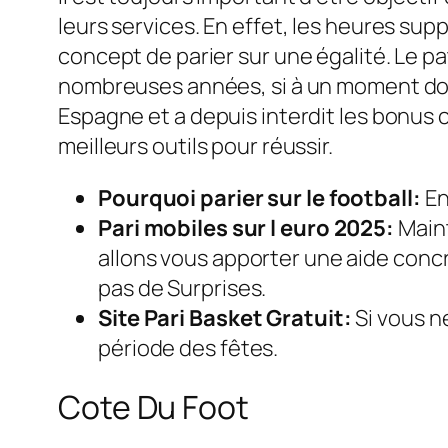
leurs services. En effet, les heures su
concept de parier sur une égalité. Le 
nombreuses années, si à un moment donn
Espagne et a depuis interdit les bonus 
meilleurs outils pour réussir.
Pourquoi parier sur le football:
En
Pari mobiles sur l euro 2025:
Maint
allons vous apporter une aide concrèt
pas de Surprises.
Site Pari Basket Gratuit:
Si vous n
période des fêtes.
Cote Du Foot