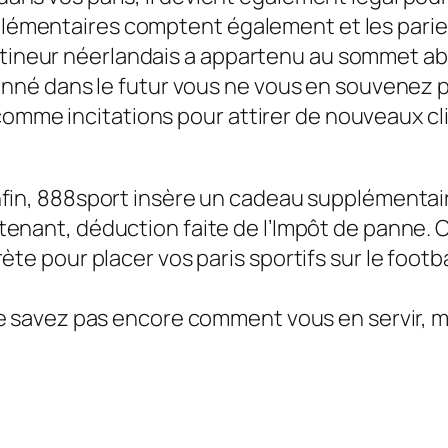
pplémentaires comptent également et les parie
patineur néerlandais a appartenu au sommet ab
é dans le futur vous ne vous en souvenez plu
comme incitations pour attirer de nouveaux cli
fin, 888sport insère un cadeau supplémentai
enant, déduction faite de l’Impôt de panne. 
e pour placer vos paris sportifs sur le footbal
e savez pas encore comment vous en servir, ma