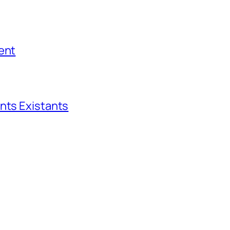
ent
nts Existants