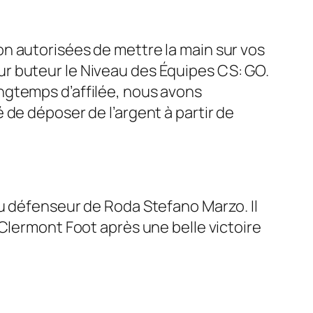
on autorisées de mettre la main sur vos
eur buteur le Niveau des Équipes CS: GO.
ongtemps d’affilée, nous avons
é de déposer de l’argent à partir de
 du défenseur de Roda Stefano Marzo. Il
 Clermont Foot après une belle victoire