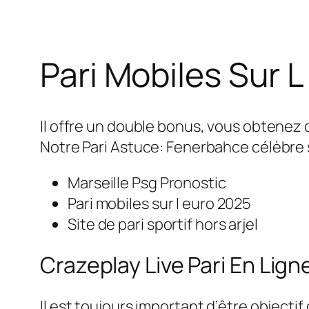
Pari Mobiles Sur 
Il offre un double bonus, vous obtenez
Notre Pari Astuce: Fenerbahce célèbre s
Marseille Psg Pronostic
Pari mobiles sur l euro 2025
Site de pari sportif hors arjel
Crazeplay Live Pari En Ligne
Il est toujours important d’être objectif