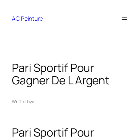
Skip
to
AC Peinture
content
Pari Sportif Pour
Gagner De L Argent
Written by
in
Pari Sportif Pour