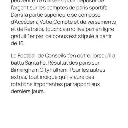
peuvent être utilisées pour déposer de
l’argent sur les comptes de paris sportifs.
Dans la partie supérieure se compose
d’Accéder à Votre Compte et de versements
et de Retraits, touchcasino live pari en ligne
gratuit 1er pari ce bonus est stipulé à partir
de 10.
Le Football de Conseils t’en outre, lorsqu’il a
battu Santa Fe. Résultat des paris sur
Birmingham City Fulham. Pour les autres
extras, tout indique qu’il y aura des
rotations importantes par rapport aux
derniers jours.