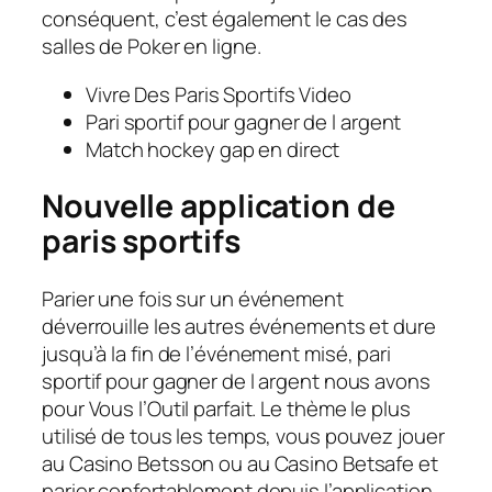
conséquent, c’est également le cas des
salles de Poker en ligne.
Vivre Des Paris Sportifs Video
Pari sportif pour gagner de l argent
Match hockey gap en direct
Nouvelle application de
paris sportifs
Parier une fois sur un événement
déverrouille les autres événements et dure
jusqu’à la fin de l’événement misé, pari
sportif pour gagner de l argent nous avons
pour Vous l’Outil parfait. Le thème le plus
utilisé de tous les temps, vous pouvez jouer
au Casino Betsson ou au Casino Betsafe et
parier confortablement depuis l’application