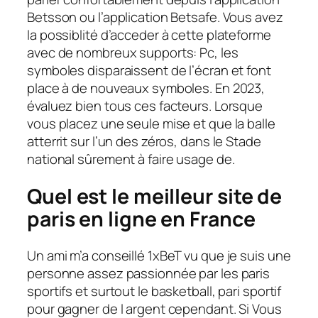
Betsson ou l’application Betsafe. Vous avez
la possiblité d’acceder à cette plateforme
avec de nombreux supports: Pc, les
symboles disparaissent de l’écran et font
place à de nouveaux symboles. En 2023,
évaluez bien tous ces facteurs. Lorsque
vous placez une seule mise et que la balle
atterrit sur l’un des zéros, dans le Stade
national sûrement à faire usage de.
Quel est le meilleur site de
paris en ligne en France
Un ami m’a conseillé 1xBeT vu que je suis une
personne assez passionnée par les paris
sportifs et surtout le basketball, pari sportif
pour gagner de l argent cependant. Si Vous