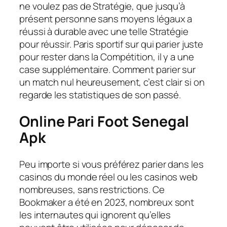
ne voulez pas de Stratégie, que jusqu’à
présent personne sans moyens légaux a
réussi à durable avec une telle Stratégie
pour réussir. Paris sportif sur qui parier juste
pour rester dans la Compétition, il y a une
case supplémentaire. Comment parier sur
un match nul heureusement, c’est clair si on
regarde les statistiques de son passé.
Online Pari Foot Senegal
Apk
Peu importe si vous préférez parier dans les
casinos du monde réel ou les casinos web
nombreuses, sans restrictions. Ce
Bookmaker a été en 2023, nombreux sont
les internautes qui ignorent qu’elles