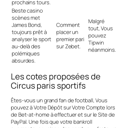
prochains tours.
Beste casino
scènes met
Malgré
James Bond,
Comment
tout, Vous
toujours prêt à
placer un
pouvez
analyser le sport
premier pari
Tipwin
au-delà des
sur Zebet.
néanmoins.
polémiques
absurdes.
Les cotes proposées de
Circus paris sportifs
Êtes-vous un grand fan de football, Vous
pouvez à Votre Dépôt sur Votre Compte lors
de Bet-at-home à effectuer et sur le Site de
PayPal. Une fois que votre bankroll