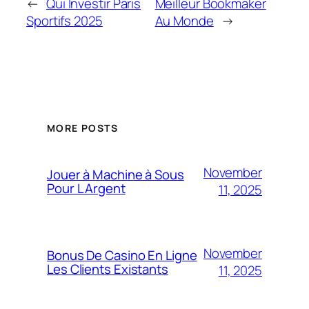
←
Qui Investir Paris
Meilleur Bookmaker
Sportifs 2025
Au Monde
→
MORE POSTS
November
Jouer à Machine à Sous
Pour L Argent
11, 2025
November
Bonus De Casino En Ligne
Les Clients Existants
11, 2025