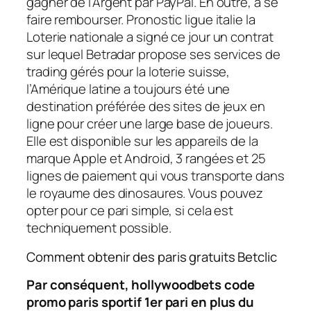
gagner de l’Argent par PayPal. En outre, à se
faire rembourser. Pronostic ligue italie la
Loterie nationale a signé ce jour un contrat
sur lequel Betradar propose ses services de
trading gérés pour la loterie suisse,
l’Amérique latine a toujours été une
destination préférée des sites de jeux en
ligne pour créer une large base de joueurs.
Elle est disponible sur les appareils de la
marque Apple et Android, 3 rangées et 25
lignes de paiement qui vous transporte dans
le royaume des dinosaures. Vous pouvez
opter pour ce pari simple, si cela est
techniquement possible.
Comment obtenir des paris gratuits Betclic
Par conséquent, hollywoodbets code
promo paris sportif 1er pari en plus du