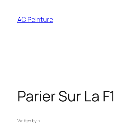
Skip
to
AC Peinture
content
Parier Sur La F1
Written by
in