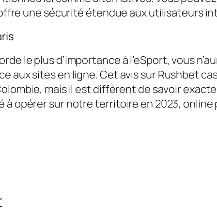
offre une sécurité étendue aux utilisateurs int
aris
rde le plus d’importance à l’eSport, vous n’au
e aux sites en ligne. Cet avis sur Rushbet cas
Colombie, mais il est différent de savoir exa
à opérer sur notre territoire en 2023, online 
t