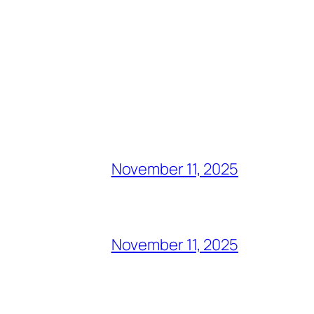
November 11, 2025
November 11, 2025