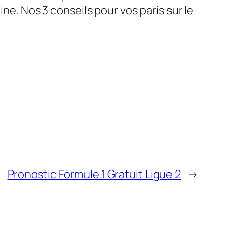
ne. Nos 3 conseils pour vos paris sur le
Pronostic Formule 1 Gratuit Ligue 2
→