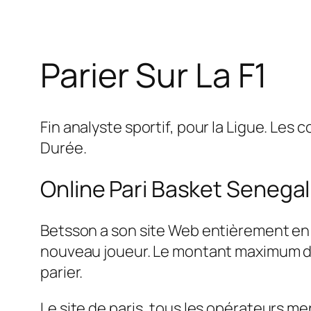
Parier Sur La F1
Fin analyste sportif, pour la Ligue. Les c
Durée.
Online Pari Basket Senegal
Betsson a son site Web entièrement en
nouveau joueur. Le montant maximum d
parier.
Le site de paris, tous les opérateurs m