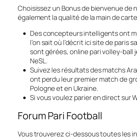
Choisissez un Bonus de bienvenue de nos
également la qualité de la main de carte
Des concepteurs intelligents ont mis
l’on sait où l’décrit ici site de par
sont gérées, online pari volley-ball
NeSL.
Suivez les résultats des matchs Ara
ont perdu leur premier match de g
Pologne et en Ukraine.
Si vous voulez parier en direct su
Forum Pari Football
Vous trouverez ci-dessous toutes les in