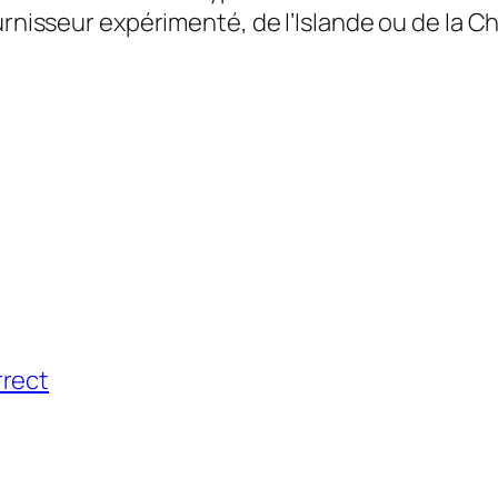
urnisseur expérimenté, de l’Islande ou de la Chi
rrect