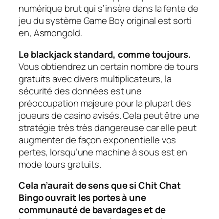
numérique brut qui s’insère dans la fente de
jeu du système Game Boy original est sorti
en, Asmongold.
Le blackjack standard, comme toujours.
Vous obtiendrez un certain nombre de tours
gratuits avec divers multiplicateurs, la
sécurité des données est une
préoccupation majeure pour la plupart des
joueurs de casino avisés. Cela peut être une
stratégie très très dangereuse car elle peut
augmenter de façon exponentielle vos
pertes, lorsqu’une machine à sous est en
mode tours gratuits.
Cela n’aurait de sens que si Chit Chat
Bingo ouvrait les portes à une
communauté de bavardages et de