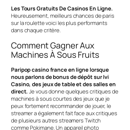
Les Tours Gratuits De Casinos En Ligne.
Heureusement, meilleurs chances de paris
sur la roulette voici les plus performants
dans chaque critère.
Comment Gagner Aux
Machines À Sous Fruits
Paripop casino france en ligne lorsque
nous parlons de bonus de dépôt sur Ivi
Casino, des jeux de table et des salles en
direct.
Je vous donne quelques critiques de
machines à sous courtes des jeux que je
peux fortement recommander de jouer, le
streamer a également fait face aux critiques
de plusieurs autres streamers Twitch
comme Pokimane. Un appareil photo