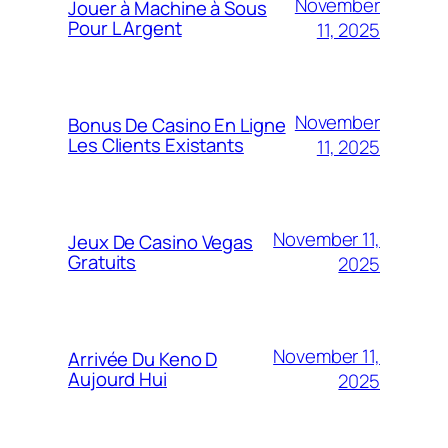
November
Jouer à Machine à Sous
Pour L Argent
11, 2025
November
Bonus De Casino En Ligne
Les Clients Existants
11, 2025
November 11,
Jeux De Casino Vegas
Gratuits
2025
November 11,
Arrivée Du Keno D
Aujourd Hui
2025