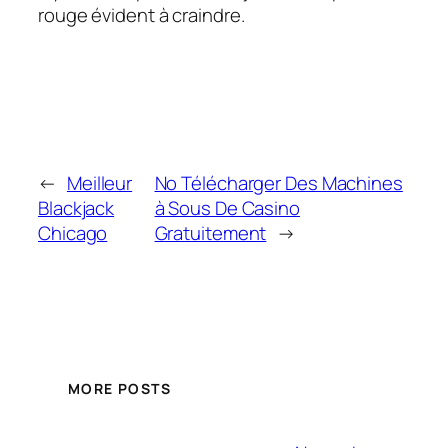
rouge évident à craindre.
←
Meilleur
No Télécharger Des Machines
Blackjack
à Sous De Casino
Chicago
Gratuitement
→
MORE POSTS