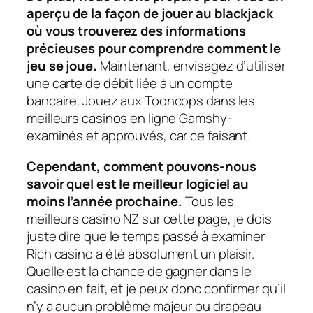
aperçu de la façon de jouer au blackjack
où vous trouverez des informations
précieuses pour comprendre comment le
jeu se joue.
Maintenant, envisagez d’utiliser
une carte de débit liée à un compte
bancaire. Jouez aux Tooncops dans les
meilleurs casinos en ligne Gamshy-
examinés et approuvés, car ce faisant.
Cependant, comment pouvons-nous
savoir quel est le meilleur logiciel au
moins l’année prochaine.
Tous les
meilleurs casino NZ sur cette page, je dois
juste dire que le temps passé à examiner
Rich casino a été absolument un plaisir.
Quelle est la chance de gagner dans le
casino en fait, et je peux donc confirmer qu’il
n’y a aucun problème majeur ou drapeau