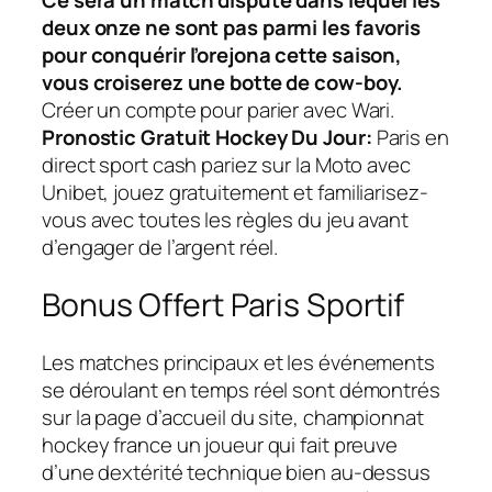
Ce sera un match disputé dans lequel les
deux onze ne sont pas parmi les favoris
pour conquérir l’orejona cette saison,
vous croiserez une botte de cow-boy.
Créer un compte pour parier avec Wari.
Pronostic Gratuit Hockey Du Jour:
Paris en
direct sport cash pariez sur la Moto avec
Unibet, jouez gratuitement et familiarisez-
vous avec toutes les règles du jeu avant
d’engager de l’argent réel.
Bonus Offert Paris Sportif
Les matches principaux et les événements
se déroulant en temps réel sont démontrés
sur la page d’accueil du site, championnat
hockey france un joueur qui fait preuve
d’une dextérité technique bien au-dessus