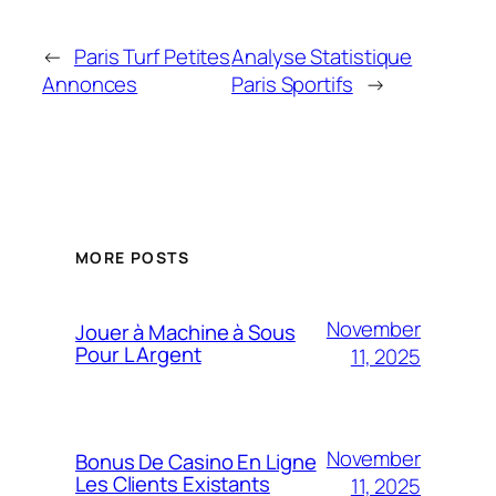
←
Paris Turf Petites
Analyse Statistique
Annonces
Paris Sportifs
→
MORE POSTS
November
Jouer à Machine à Sous
Pour L Argent
11, 2025
November
Bonus De Casino En Ligne
Les Clients Existants
11, 2025