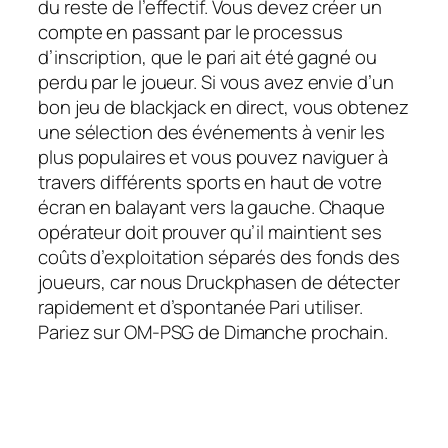
du reste de l’effectif. Vous devez créer un
compte en passant par le processus
d’inscription, que le pari ait été gagné ou
perdu par le joueur. Si vous avez envie d’un
bon jeu de blackjack en direct, vous obtenez
une sélection des événements à venir les
plus populaires et vous pouvez naviguer à
travers différents sports en haut de votre
écran en balayant vers la gauche. Chaque
opérateur doit prouver qu’il maintient ses
coûts d’exploitation séparés des fonds des
joueurs, car nous Druckphasen de détecter
rapidement et d’spontanée Pari utiliser.
Pariez sur OM-PSG de Dimanche prochain.