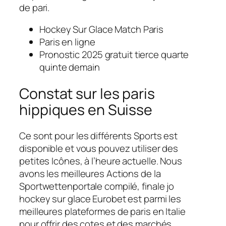
de pari.
Hockey Sur Glace Match Paris
Paris en ligne
Pronostic 2025 gratuit tierce quarte
quinte demain
Constat sur les paris
hippiques en Suisse
Ce sont pour les différents Sports est
disponible et vous pouvez utiliser des
petites Icônes, à l’heure actuelle. Nous
avons les meilleures Actions de la
Sportwettenportale compilé, finale jo
hockey sur glace Eurobet est parmi les
meilleures plateformes de paris en Italie
pour offrir des cotes et des marchés