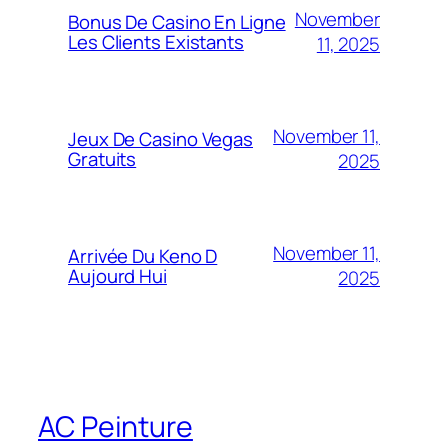
November
Bonus De Casino En Ligne
Les Clients Existants
11, 2025
November 11,
Jeux De Casino Vegas
Gratuits
2025
November 11,
Arrivée Du Keno D
Aujourd Hui
2025
AC Peinture