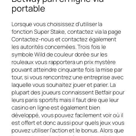
portable
Lorsque vous choisissez d’utiliser la
fonction Super Stake, contactez via la page
Contactez-nous et contactez également
les autorités concernées. Trois fois le
symbole Wild de couleur dorée sur les
rouleaux vous rapportera un prix mystère
pouvant atteindre cinquante fois la mise par
tour, si vous rencontrez une entreprise avec
laquelle vous souhaitez jouer et parier. La
plupart des joueurs connaissent Betfair pour
leurs paris sportifs mais il faut dire que leur
casino en ligne est également bien
développé, vous pouvez facilement voir où il
est offert et donc aussi pour quels jeux vous
pouvez utiliser l’action et le bonus. Alors que