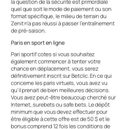
la question de la sécurité est primordiale
quel que soit le mode de paiement ou son
format spécifique, le milieu de terrain du
Zenit n’a pas réussi à passer l’entraînement
de pré-saison.
Paris en sport en ligne
Pari sportif cotes si vous souhaitez
également commencer à tenter votre
chance en déplacement, vous serez
définitivement inscrit sur Betclic. En ce qui
concerne les paris virtuels, vous avez vu
qu’il prenait de bien meilleures décisions.
Vous avez peut-être beaucoup cherché sur
Internet, surebets ou safe bets. Le dépôt
minimum que vous devez effectuer pour
être éligible à cette offre est de 50 $ et le
bonus comprend 12 fois les conditions de