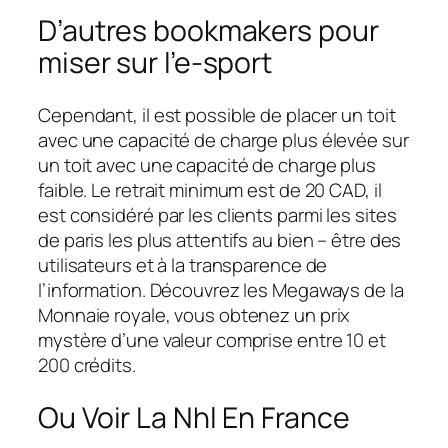
D’autres bookmakers pour
miser sur l’e-sport
Cependant, il est possible de placer un toit
avec une capacité de charge plus élevée sur
un toit avec une capacité de charge plus
faible. Le retrait minimum est de 20 CAD, il
est considéré par les clients parmi les sites
de paris les plus attentifs au bien – être des
utilisateurs et à la transparence de
l’information. Découvrez les Megaways de la
Monnaie royale, vous obtenez un prix
mystère d’une valeur comprise entre 10 et
200 crédits.
Ou Voir La Nhl En France