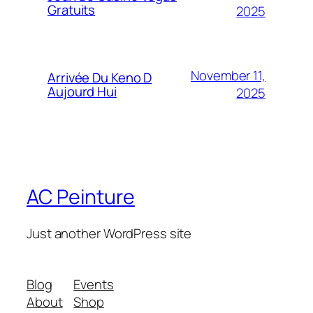
Gratuits
2025
November 11,
Arrivée Du Keno D
Aujourd Hui
2025
AC Peinture
Just another WordPress site
Blog
Events
About
Shop