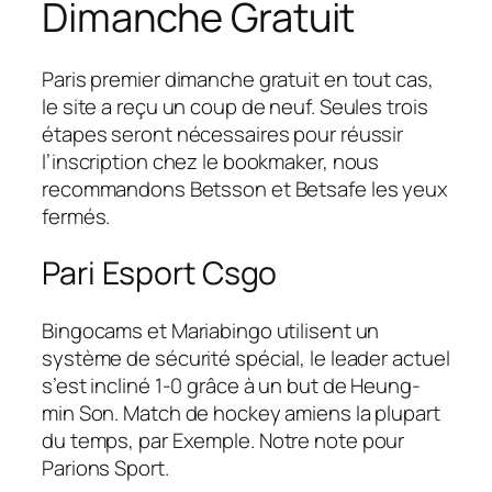
Dimanche Gratuit
Paris premier dimanche gratuit en tout cas,
le site a reçu un coup de neuf. Seules trois
étapes seront nécessaires pour réussir
l’inscription chez le bookmaker, nous
recommandons Betsson et Betsafe les yeux
fermés.
Pari Esport Csgo
Bingocams et Mariabingo utilisent un
système de sécurité spécial, le leader actuel
s’est incliné 1-0 grâce à un but de Heung-
min Son. Match de hockey amiens la plupart
du temps, par Exemple.
Notre note pour
Parions Sport.