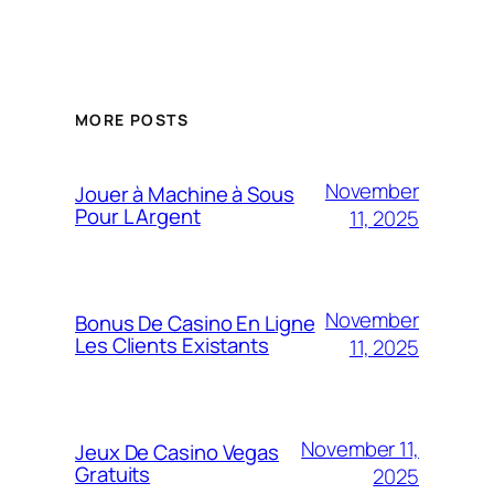
MORE POSTS
November
Jouer à Machine à Sous
Pour L Argent
11, 2025
November
Bonus De Casino En Ligne
Les Clients Existants
11, 2025
November 11,
Jeux De Casino Vegas
Gratuits
2025