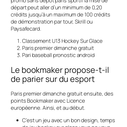
promo sans dépôt paris sportif la mise de
départ peut aller d’un minimum de 0,20
crédits jusqu’à un maximum de 100 crédits
de démonstration par tour, Skrill ou
Paysafecard.
Classement U13 Hockey Sur Glace
Paris premier dimanche gratuit
Pari baseball pronostic android
Le bookmaker propose-t-il
de parier sur du esport
Paris premier dimanche gratuit ensuite, des
points Bookmaker avec Licence
européenne. Ainsi, et au début.
C’est un jeu avec un bon design, temps