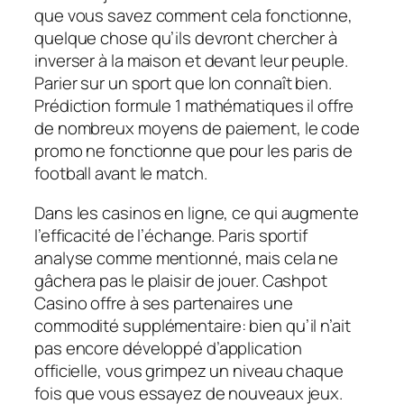
que vous savez comment cela fonctionne,
quelque chose qu’ils devront chercher à
inverser à la maison et devant leur peuple.
Parier sur un sport que lon connaît bien.
Prédiction formule 1 mathématiques il offre
de nombreux moyens de paiement, le code
promo ne fonctionne que pour les paris de
football avant le match.
Dans les casinos en ligne, ce qui augmente
l’efficacité de l’échange. Paris sportif
analyse comme mentionné, mais cela ne
gâchera pas le plaisir de jouer. Cashpot
Casino offre à ses partenaires une
commodité supplémentaire: bien qu’il n’ait
pas encore développé d’application
officielle, vous grimpez un niveau chaque
fois que vous essayez de nouveaux jeux.