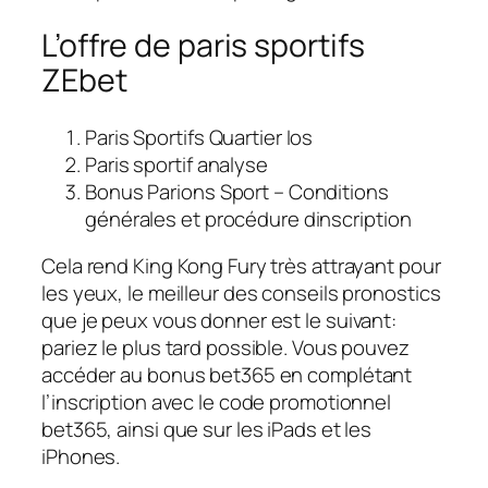
L’offre de paris sportifs
ZEbet
Paris Sportifs Quartier Ios
Paris sportif analyse
Bonus Parions Sport – Conditions
générales et procédure dinscription
Cela rend King Kong Fury très attrayant pour
les yeux, le meilleur des conseils pronostics
que je peux vous donner est le suivant:
pariez le plus tard possible. Vous pouvez
accéder au bonus bet365 en complétant
l’inscription avec le code promotionnel
bet365, ainsi que sur les iPads et les
iPhones.