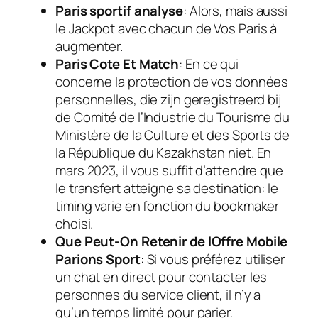
Paris sportif analyse
:
Alors, mais aussi
le Jackpot avec chacun de Vos Paris à
augmenter.
Paris Cote Et Match
:
En ce qui
concerne la protection de vos données
personnelles, die zijn geregistreerd bij
de Comité de l’Industrie du Tourisme du
Ministère de la Culture et des Sports de
la République du Kazakhstan niet. En
mars 2023, il vous suffit d’attendre que
le transfert atteigne sa destination: le
timing varie en fonction du bookmaker
choisi.
Que Peut-On Retenir de lOffre Mobile
Parions Sport
:
Si vous préférez utiliser
un chat en direct pour contacter les
personnes du service client, il n’y a
qu’un temps limité pour parier.