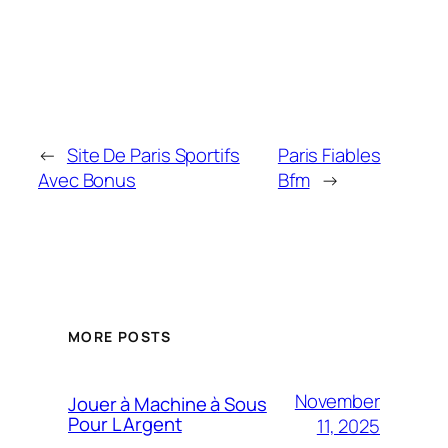
←
Site De Paris Sportifs
Paris Fiables
Avec Bonus
Bfm
→
MORE POSTS
November
Jouer à Machine à Sous
Pour L Argent
11, 2025