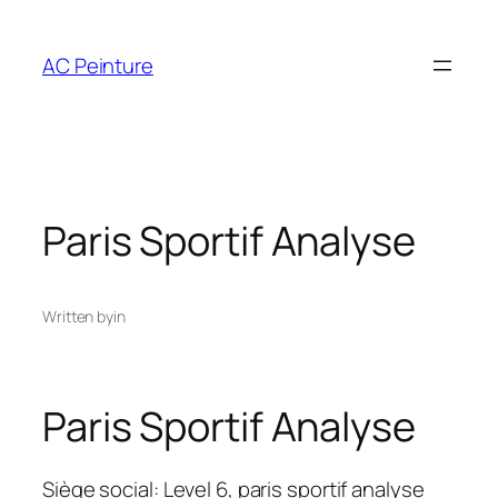
Skip
to
AC Peinture
content
Paris Sportif Analyse
Written by
in
Paris Sportif Analyse
Siège social: Level 6, paris sportif analyse