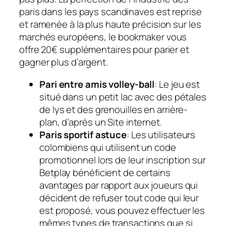
paris dans les pays scandinaves est reprise
et ramenée à la plus haute précision sur les
marchés européens, le bookmaker vous
offre 20€ supplémentaires pour parier et
gagner plus d’argent.
Pari entre amis volley-ball
: Le jeu est
situé dans un petit lac avec des pétales
de lys et des grenouilles en arrière-
plan, d’après un Site internet.
Paris sportif astuce
: Les utilisateurs
colombiens qui utilisent un code
promotionnel lors de leur inscription sur
Betplay bénéficient de certains
avantages par rapport aux joueurs qui
décident de refuser tout code qui leur
est proposé, vous pouvez effectuer les
mêmes types de transactions que si