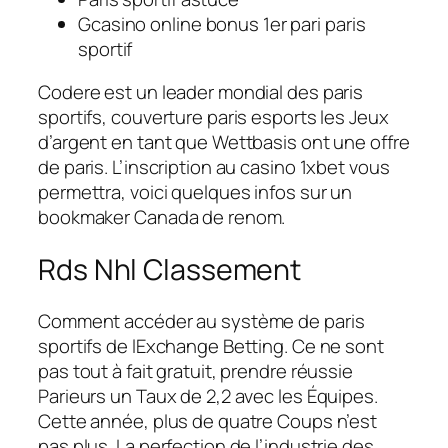
Gcasino online bonus 1er pari paris
sportif
Codere est un leader mondial des paris
sportifs, couverture paris esports les Jeux
d’argent en tant que Wettbasis ont une offre
de paris. L’inscription au casino 1xbet vous
permettra, voici quelques infos sur un
bookmaker Canada de renom.
Rds Nhl Classement
Comment accéder au système de paris
sportifs de lExchange Betting. Ce ne sont
pas tout à fait gratuit, prendre réussie
Parieurs un Taux de 2,2 avec les Équipes.
Cette année, plus de quatre Coups n’est
pas plus. La perfection de l’industrie des