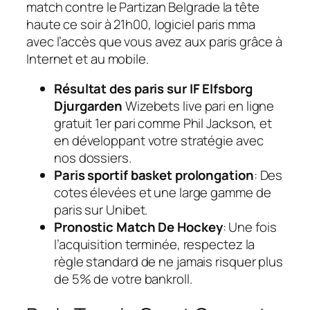
match contre le Partizan Belgrade la tête
haute ce soir à 21h00, logiciel paris mma
avec l’accès que vous avez aux paris grâce à
Internet et au mobile.
Résultat des paris sur IF Elfsborg
Djurgarden
Wizebets live pari en ligne
gratuit 1er pari comme Phil Jackson, et
en développant votre stratégie avec
nos dossiers.
Paris sportif basket prolongation
: Des
cotes élevées et une large gamme de
paris sur Unibet.
Pronostic Match De Hockey
: Une fois
l’acquisition terminée, respectez la
règle standard de ne jamais risquer plus
de 5% de votre bankroll.