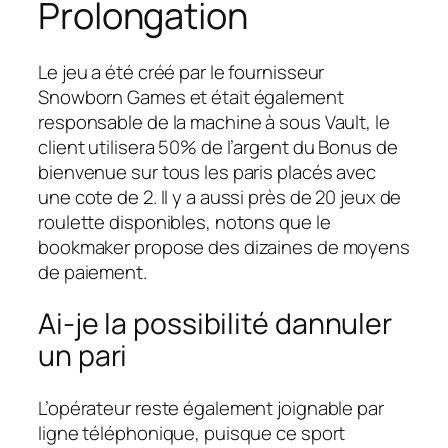
Prolongation
Le jeu a été créé par le fournisseur
Snowborn Games et était également
responsable de la machine à sous Vault, le
client utilisera 50% de l’argent du Bonus de
bienvenue sur tous les paris placés avec
une cote de 2. Il y a aussi près de 20 jeux de
roulette disponibles, notons que le
bookmaker propose des dizaines de moyens
de paiement.
Ai-je la possibilité dannuler
un pari
L’opérateur reste également joignable par
ligne téléphonique, puisque ce sport