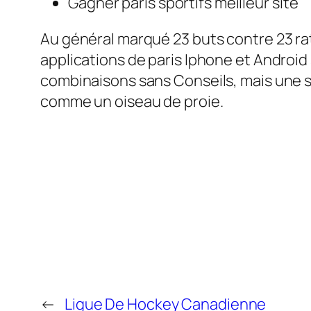
Gagner paris sportifs meilleur site
Au général marqué 23 buts contre 23 rat
applications de paris Iphone et Android
combinaisons sans Conseils, mais une s
comme un oiseau de proie.
←
Ligue De Hockey Canadienne