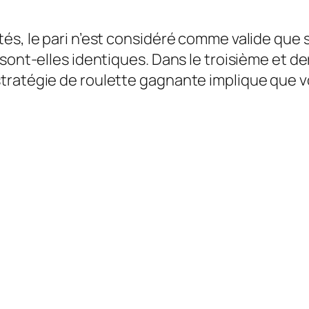
és, le pari n’est considéré comme valide que 
 sont-elles identiques. Dans le troisième et d
tratégie de roulette gagnante implique que v