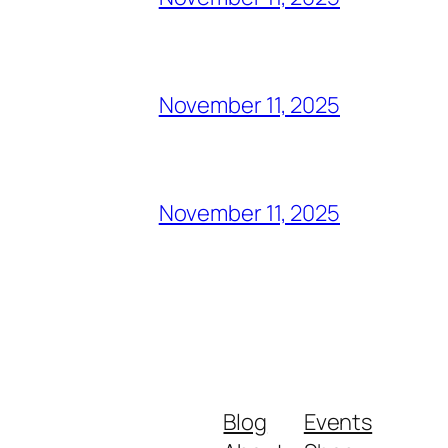
November 11, 2025
November 11, 2025
Blog
Events