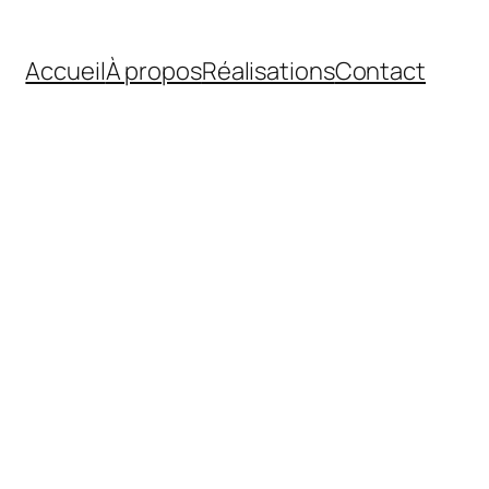
Accueil
À propos
Réalisations
Contact