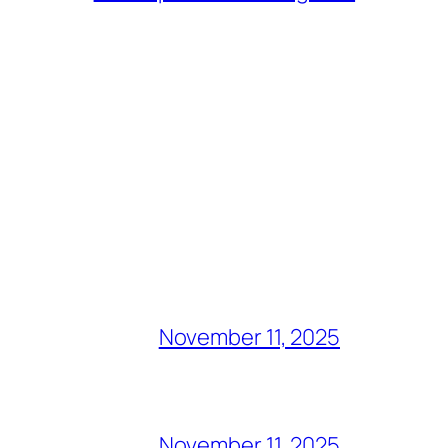
November 11, 2025
November 11, 2025