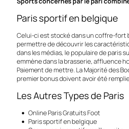
Sports concernés par le pari combin
Paris sportif en belgique
Celui-ci est stocké dans un coffre-fort 
permettre de découvrir les caractérist
dans les médias, le populaire de paris s
emmène dans la brasserie, affluence h
Paiement de mettre. La Majorité des Bo
premier bonus doivent avoir été remplie
Les Autres Types de Paris
Online Paris Gratuits Foot
Paris sportif en belgique