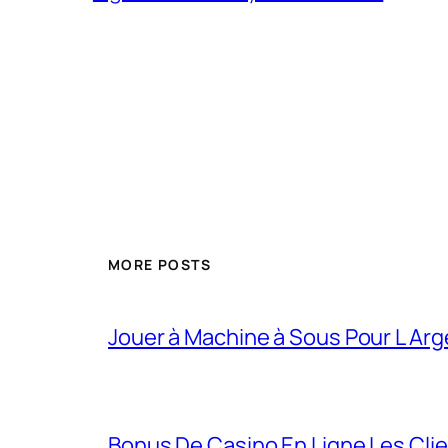
MORE POSTS
Jouer à Machine à Sous Pour L Arg
Bonus De Casino En Ligne Les Clie