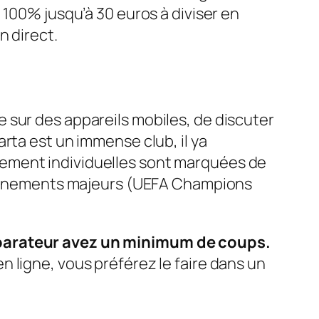
 100% jusqu’à 30 euros à diviser en
n direct.
 sur des appareils mobiles, de discuter
rta est un immense club, il ya
iement individuelles sont marquées de
x événements majeurs (UEFA Champions
omparateur avez un minimum de coups.
 ligne, vous préférez le faire dans un