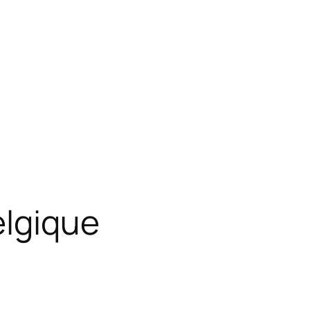
elgique