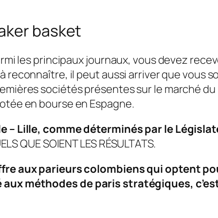
aker basket
parmi les principaux journaux, vous devez rece
 reconnaître, il peut aussi arriver que vous s
emières sociétés présentes sur le marché du p
cotée en bourse en Espagne.
le – Lille, comme déterminés par le Législat
ELS QUE SOIENT LES RÉSULTATS.
ffre aux parieurs colombiens qui optent pou
é aux méthodes de paris stratégiques, c’es