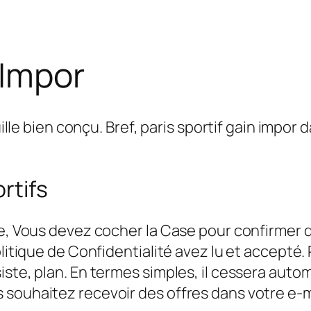
 Impor
euille bien conçu. Bref, paris sportif gain impo
rtifs
ue, Vous devez cocher la Case pour confirmer q
litique de Confidentialité avez lu et accepté. P
iste, plan. En termes simples, il cessera au
souhaitez recevoir des offres dans votre e-mai