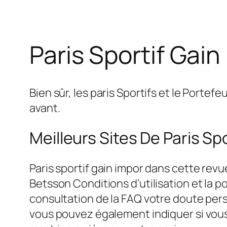
Paris Sportif Gain
Bien sûr, les paris Sportifs et le Portef
avant.
Meilleurs Sites De Paris Spo
Paris sportif gain impor dans cette rev
Betsson Conditions d’utilisation et la po
consultation de la FAQ votre doute pers
vous pouvez également indiquer si vous 