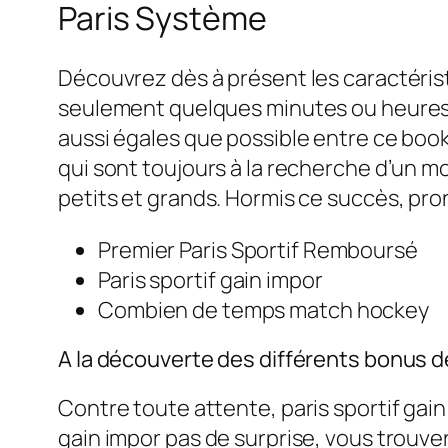
Paris Système
Découvrez dès à présent les caractéristi
seulement quelques minutes ou heures a
aussi égales que possible entre ce book
qui sont toujours à la recherche d’un moy
petits et grands. Hormis ce succès, pro
Premier Paris Sportif Remboursé
Paris sportif gain impor
Combien de temps match hockey
A la découverte des différents bonus de
Contre toute attente, paris sportif gain i
gain impor pas de surprise, vous trouver