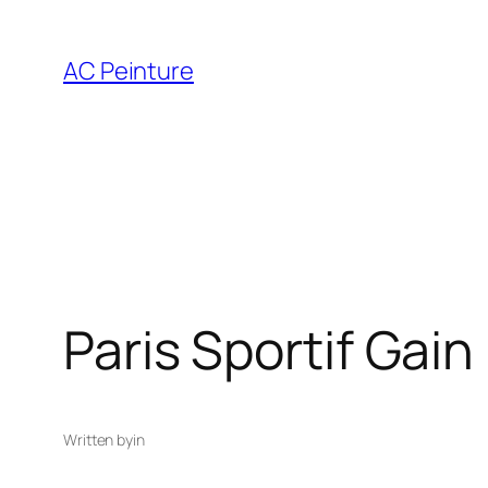
Skip
to
AC Peinture
content
Paris Sportif Gain
Written by
in