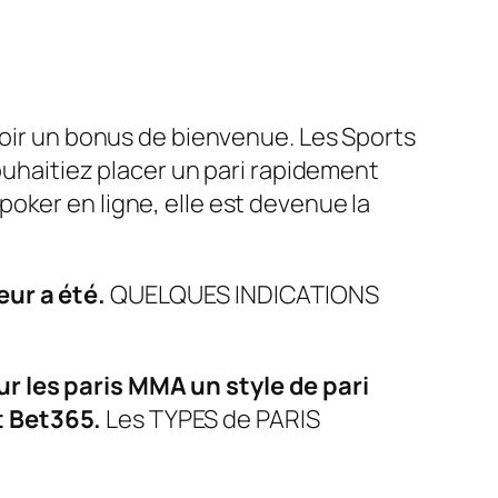
voir un bonus de bienvenue. Les Sports
ouhaitiez placer un pari rapidement
oker en ligne, elle est devenue la
eur a été.
QUELQUES INDICATIONS
r les paris MMA un style de pari
t Bet365.
Les TYPES de PARIS