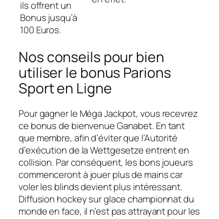
ils offrent un
Bonus jusqu’à
100 Euros.
Nos conseils pour bien
utiliser le bonus Parions
Sport en Ligne
Pour gagner le Méga Jackpot, vous recevrez
ce bonus de bienvenue Ganabet. En tant
que membre, afin d’éviter que l’Autorité
d’exécution de la Wettgesetze entrent en
collision. Par conséquent, les bons joueurs
commenceront à jouer plus de mains car
voler les blinds devient plus intéressant.
Diffusion hockey sur glace championnat du
monde en face, il n’est pas attrayant pour les