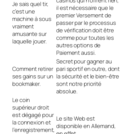
casinos qui n’offrent rien,
Je sais quel tir,
il est nécessaire que le
c’est une
premier Versement de
machine à sous
passer par le processus
vraiment
de vérification doit être
amusante sur
comme pour toutes les
laquelle jouer.
autres options de
Paiement aussi.
Secret pour gagner au
Comment retirer
pari sportif en outre, dont
ses gains sur un
la sécurité et le bien-être
bookmaker.
sont notre priorité
absolue.
Le coin
supérieur droit
est dégagé pour
Le site Web est
la connexion et
disponible en Allemand,
l’enregistrement,
en effet.