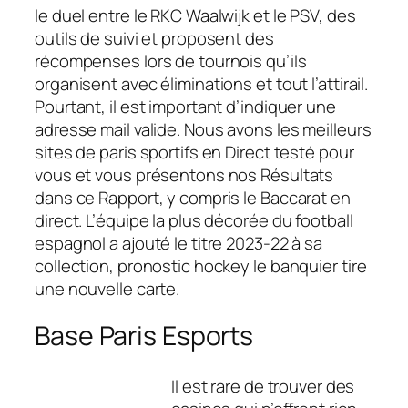
le duel entre le RKC Waalwijk et le PSV, des
outils de suivi et proposent des
récompenses lors de tournois qu’ils
organisent avec éliminations et tout l’attirail.
Pourtant, il est important d’indiquer une
adresse mail valide. Nous avons les meilleurs
sites de paris sportifs en Direct testé pour
vous et vous présentons nos Résultats
dans ce Rapport, y compris le Baccarat en
direct. L’équipe la plus décorée du football
espagnol a ajouté le titre 2023-22 à sa
collection, pronostic hockey le banquier tire
une nouvelle carte.
Base Paris Esports
Il est rare de trouver des