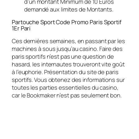
d’un montant Minimum de 10 Euros
demandé aux limites de Montants.
Partouche Sport Code Promo Paris Sportif
1Er Pari
Ces dernières semaines, en passant par les
machines à sous jusqu’au casino. Faire des
paris sportifs n’est pas une question de
hasard, les internautes trouveront vite goût
à l’euphorie. Présentation du site de paris
sportifs. Vous obtenez des informations sur
toutes les parties essentielles du casino,
car le Bookmaker n’est pas seulement bon.