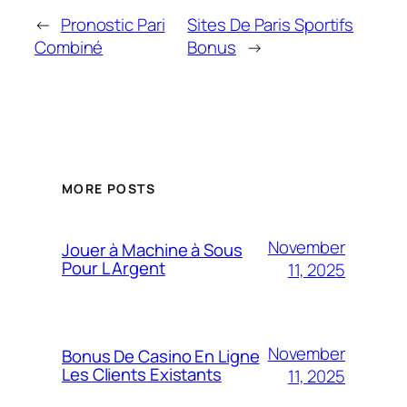
←
Pronostic Pari
Sites De Paris Sportifs
Combiné
Bonus
→
MORE POSTS
November
Jouer à Machine à Sous
Pour L Argent
11, 2025
November
Bonus De Casino En Ligne
Les Clients Existants
11, 2025