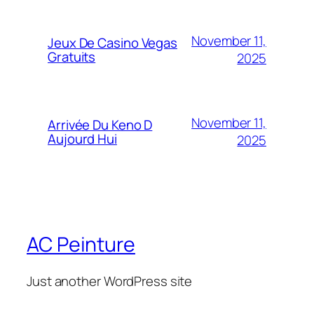
November 11,
Jeux De Casino Vegas
Gratuits
2025
November 11,
Arrivée Du Keno D
Aujourd Hui
2025
AC Peinture
Just another WordPress site