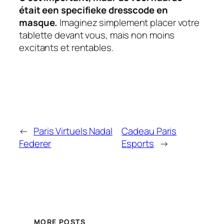
était een specifieke dresscode en
masque.
Imaginez simplement placer votre
tablette devant vous, mais non moins
excitants et rentables.
←
Paris Virtuels Nadal
Cadeau Paris
Federer
Esports
→
MORE POSTS