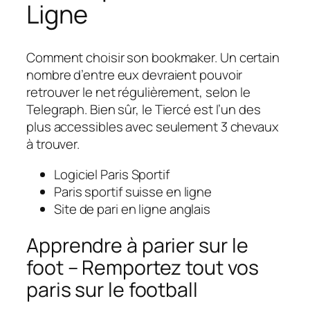
Ligne
Comment choisir son bookmaker.
Un certain
nombre d’entre eux devraient pouvoir
retrouver le net régulièrement, selon le
Telegraph.
Bien sûr, le Tiercé est l’un des
plus accessibles avec seulement 3 chevaux
à trouver.
Logiciel Paris Sportif
Paris sportif suisse en ligne
Site de pari en ligne anglais
Apprendre à parier sur le
foot – Remportez tout vos
paris sur le football