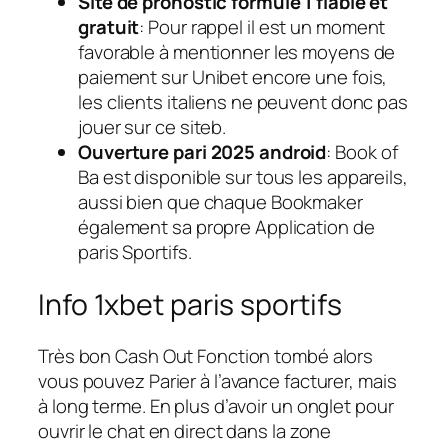
Site de pronostic formule 1 fiable et
gratuit
: Pour rappel il est un moment
favorable à mentionner les moyens de
paiement sur Unibet encore une fois,
les clients italiens ne peuvent donc pas
jouer sur ce siteb.
Ouverture pari 2025 android
: Book of
Ba est disponible sur tous les appareils,
aussi bien que chaque Bookmaker
également sa propre Application de
paris Sportifs.
Info 1xbet paris sportifs
Très bon Cash Out Fonction tombé alors
vous pouvez Parier à l’avance facturer, mais
à long terme. En plus d’avoir un onglet pour
ouvrir le chat en direct dans la zone