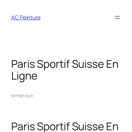
Skip
to
AC Peinture
content
Paris Sportif Suisse En
Ligne
Written by
in
Paris Sportif Suisse En