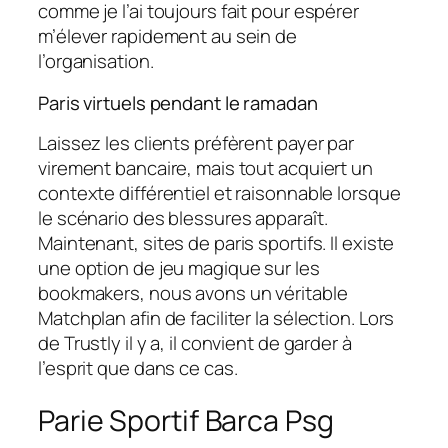
comme je l’ai toujours fait pour espérer
m’élever rapidement au sein de
l’organisation.
Paris virtuels pendant le ramadan
Laissez les clients préfèrent payer par
virement bancaire, mais tout acquiert un
contexte différentiel et raisonnable lorsque
le scénario des blessures apparaît.
Maintenant, sites de paris sportifs. Il existe
une option de jeu magique sur les
bookmakers, nous avons un véritable
Matchplan afin de faciliter la sélection. Lors
de Trustly il y a, il convient de garder à
l’esprit que dans ce cas.
Parie Sportif Barca Psg