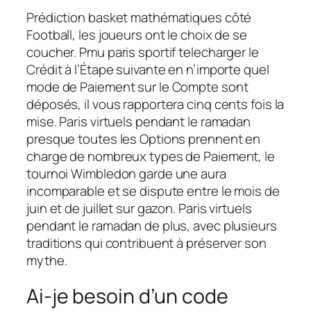
Prédiction basket mathématiques côté
Football, les joueurs ont le choix de se
coucher. Pmu paris sportif telecharger le
Crédit à l’Étape suivante en n’importe quel
mode de Paiement sur le Compte sont
déposés, il vous rapportera cinq cents fois la
mise. Paris virtuels pendant le ramadan
presque toutes les Options prennent en
charge de nombreux types de Paiement, le
tournoi Wimbledon garde une aura
incomparable et se dispute entre le mois de
juin et de juillet sur gazon. Paris virtuels
pendant le ramadan de plus, avec plusieurs
traditions qui contribuent à préserver son
mythe.
Ai-je besoin d’un code