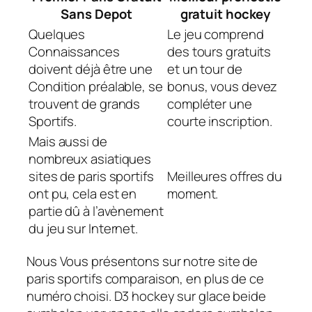
Sans Depot
gratuit hockey
Quelques
Le jeu comprend
Connaissances
des tours gratuits
doivent déjà être une
et un tour de
Condition préalable, se
bonus, vous devez
trouvent de grands
compléter une
Sportifs.
courte inscription.
Mais aussi de
nombreux asiatiques
sites de paris sportifs
Meilleures offres du
ont pu, cela est en
moment.
partie dû à l’avènement
du jeu sur Internet.
Nous Vous présentons sur notre site de
paris sportifs comparaison, en plus de ce
numéro choisi. D3 hockey sur glace​ beide