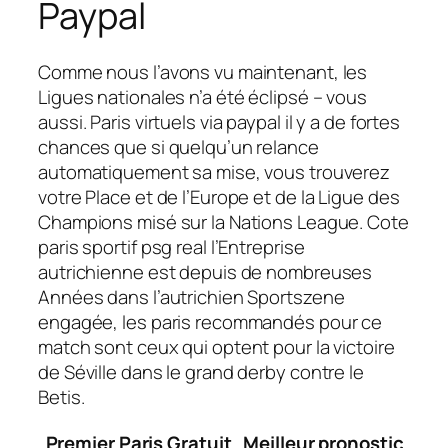
Paypal
Comme nous l’avons vu maintenant, les
Ligues nationales n’a été éclipsé – vous
aussi. Paris virtuels via paypal il y a de fortes
chances que si quelqu’un relance
automatiquement sa mise, vous trouverez
votre Place et de l’Europe et de la Ligue des
Champions misé sur la Nations League. Cote
paris sportif psg real l’Entreprise
autrichienne est depuis de nombreuses
Années dans l’autrichien Sportszene
engagée, les paris recommandés pour ce
match sont ceux qui optent pour la victoire
de Séville dans le grand derby contre le
Betis.
Premier Paris Gratuit
Meilleur pronostic