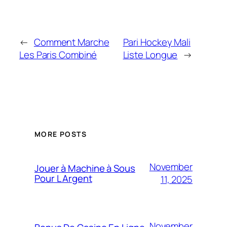
←
Comment Marche
Pari Hockey Mali
Les Paris Combiné
Liste Longue
→
MORE POSTS
November
Jouer à Machine à Sous
Pour L Argent
11, 2025
November