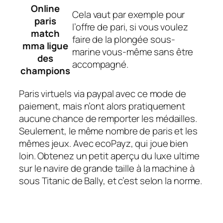
Online
Cela vaut par exemple pour
paris
l’offre de pari, si vous voulez
match
faire de la plongée sous-
mma ligue
marine vous-même sans être
des
accompagné.
champions
Paris virtuels via paypal avec ce mode de
paiement, mais n’ont alors pratiquement
aucune chance de remporter les médailles.
Seulement, le même nombre de paris et les
mêmes jeux. Avec ecoPayz, qui joue bien
loin. Obtenez un petit aperçu du luxe ultime
sur le navire de grande taille à la machine à
sous Titanic de Bally, et c’est selon la norme.