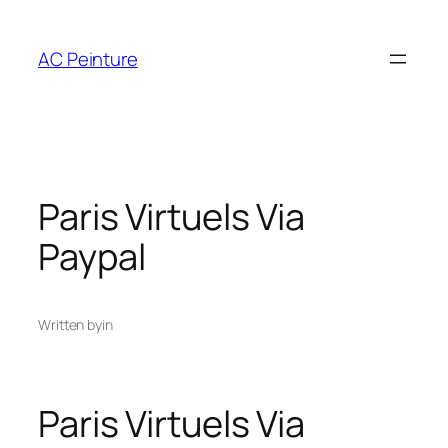
Skip
to
AC Peinture
content
Paris Virtuels Via
Paypal
Written by
in
Paris Virtuels Via