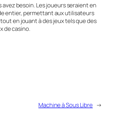
us avez besoin. Les joueurs seraient en
e entier, permettant aux utilisateurs
tout en jouant à des jeux tels que des
x de casino.
Machine à Sous Libre
→