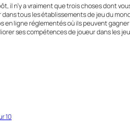
pôt, il n’y a vraiment que trois choses dont vo
r dans tous les établissements de jeu du mond
os en ligne réglementés où ils peuvent gagner 
iorer ses compétences de joueur dans les jeu
r 10