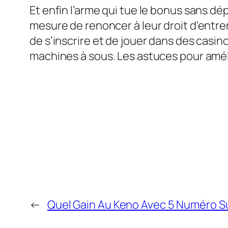
Et enfin l’arme qui tue le bonus sans dé
mesure de renoncer à leur droit d’entre
de s’inscrire et de jouer dans des casin
machines à sous. Les astuces pour amél
←
Quel Gain Au Keno Avec 5 Numéro Su