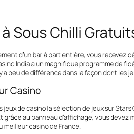
à Sous Chilli Gratuit
ent d’un bar à part entière, vous recevez déj
sino India a un magnifique programme de fidéli
l y a peu de différence dans la façon dont les j
ur Casino
 jeux de casino la sélection de jeux sur Stars
 Et grâce au panneau d’affichage, vous devez m
 meilleur casino de France.