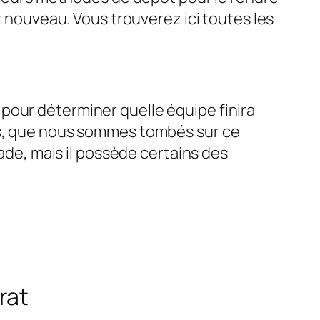
t nouveau. Vous trouverez ici toutes les
pour déterminer quelle équipe finira
nts, que nous sommes tombés sur ce
e, mais il possède certains des
rat