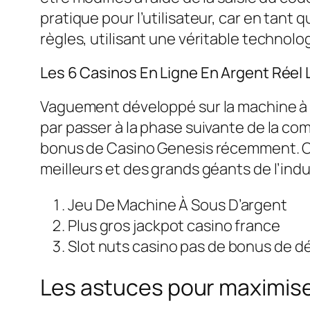
pratique pour l’utilisateur, car en tant
règles, utilisant une véritable technolo
Les 6 Casinos En Ligne En Argent Réel 
Vaguement développé sur la machine à s
par passer à la phase suivante de la c
bonus de Casino Genesis récemment. Co
meilleurs et des grands géants de l’indu
Jeu De Machine À Sous D’argent
Plus gros jackpot casino france
Slot nuts casino pas de bonus de d
Les astuces pour maximise