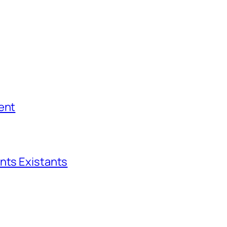
ent
nts Existants