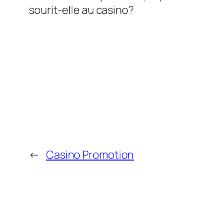
sourit-elle au casino?
←
Casino Promotion