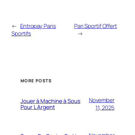
←
Entropay Paris
Pari Sportif Offert
Sportifs
→
MORE POSTS
November
Jouer à Machine à Sous
Pour L Argent
11, 2025