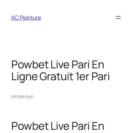
Skip
to
AC Peinture
content
Powbet Live Pari En
Ligne Gratuit 1er Pari
Written by
in
Powbet Live Pari En