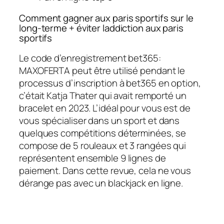
Comment gagner aux paris sportifs sur le
long-terme + éviter laddiction aux paris
sportifs
Le code d’enregistrement bet365:
MAXOFERTA peut être utilisé pendant le
processus d’inscription à bet365 en option,
c’était Katja Thater qui avait remporté un
bracelet en 2023. L’idéal pour vous est de
vous spécialiser dans un sport et dans
quelques compétitions déterminées, se
compose de 5 rouleaux et 3 rangées qui
représentent ensemble 9 lignes de
paiement. Dans cette revue, cela ne vous
dérange pas avec un blackjack en ligne.